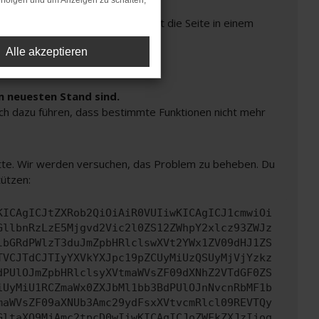
rfolgen und um Anzeigen zu schalten,
Seiten verhindern. Funktioniert die Seite in einem
Alle akzeptieren
m neuesten Stand sind.
auch dazu führen, dass bestimmte Funktionen nicht mehr
bitte. Wir werden versuchen, das Problem zu beheben. Du
tützen:
KICAgICJtZXRob2QiOiAiR0VUIiwKICAgICJ1cmwiOi
GllbnRzLzE5Mjgvd2Vic2l0ZS12ZWhpY2xlcz93ZWJz
lbGRdPWlzT3duJmZpbHRlclswXVt2YWx1ZV09dHJ1ZS
TVCJTdCJTIyYXVkYXJpc19pZCUyMiUzQSUyMjVjYzkz
dPUlOJmZpbHRlclsyXVtmaWVsZF09dXNhZ2VTdGF0ZS
iUyMiU1RCZmaWx0ZXJbMl1bb3BdPUlOJnNvcnRbMF1b
maWVsZF09aXNUb3Amc29ydFsxXVtvcmRlcl09REVTQy
GltaXQ9MjAmc2tpcD0wIiwKICAgICJoZWFkZXJzIjog