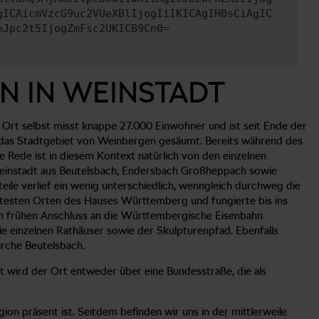
gICAicmVzcG9uc2VUeXBlIjogIiIKICAgIH0sCiAgIC
nJpc2t5IjogZmFsc2UKICB9Cn0=
N IN WEINSTADT
 Ort selbst misst knappe 27.000 Einwohner und ist seit Ende der
st das Stadtgebiet von Weinbergen gesäumt. Bereits während des
Rede ist in diesem Kontext natürlich von den einzelnen
 Weinstadt aus Beutelsbach, Endersbach Großheppach sowie
eile verlief ein wenig unterschiedlich, wenngleich durchweg die
ltesten Orten des Hauses Württemberg und fungierte bis ins
nem frühen Anschluss an die Württembergische Eisenbahn
ie einzelnen Rathäuser sowie der Skulpturenpfad. Ebenfalls
irche Beutelsbach.
 wird der Ort entweder über eine Bundesstraße, die als
n präsent ist. Seitdem befinden wir uns in der mittlerweile