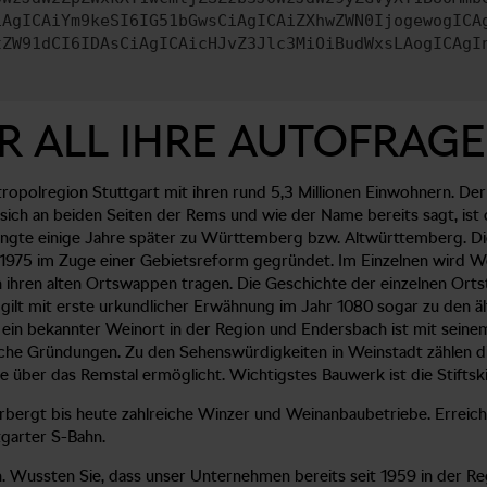
iAgICAiYm9keSI6IG51bGwsCiAgICAiZXhwZWN0IjogewogICA
tZW91dCI6IDAsCiAgICAicHJvZ3Jlc3MiOiBudWxsLAogICAgI
R ALL IHRE AUTOFRAGE
opolregion Stuttgart mit ihren rund 5,3 Millionen Einwohnern. Der
 sich an beiden Seiten der Rems und wie der Name bereits sagt, i
ngte einige Jahre später zu Württemberg bzw. Altwürttemberg. Die 
r 1975 im Zuge einer Gebietsreform gegründet. Im Einzelnen wird
 ihren alten Ortswappen tragen. Die Geschichte der einzelnen Ortst
ilt mit erste urkundlicher Erwähnung im Jahr 1080 sogar zu den ä
je ein bekannter Weinort in der Region und Endersbach ist mit sei
liche Gründungen. Zu den Sehenswürdigkeiten in Weinstadt zählen d
ke über das Remstal ermöglicht. Wichtigstes Bauwerk ist die Stiftsk
rgt bis heute zahlreiche Winzer und Weinanbaubetriebe. Erreicht
garter S-Bahn.
ussten Sie, dass unser Unternehmen bereits seit 1959 in der Regio