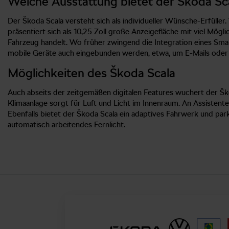
Welche Ausstattung bietet der Škoda Sc
Der Škoda Scala versteht sich als individueller Wünsche-Erfülle
präsentiert sich als 10,25 Zoll große Anzeigefläche mit viel Möglic
Fahrzeug handelt. Wo früher zwingend die Integration eines Smart
mobile Geräte auch eingebunden werden, etwa, um E-Mails oder SM
Möglichkeiten des Škoda Scala
Auch abseits der zeitgemäßen digitalen Features wuchert der Šk
Klimaanlage sorgt für Luft und Licht im Innenraum. An Assisten
Ebenfalls bietet der Škoda Scala ein adaptives Fahrwerk und pa
automatisch arbeitendes Fernlicht.