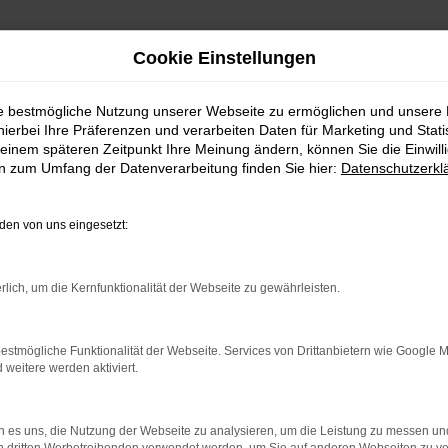
Cookie Einstellungen
ie bestmögliche Nutzung unserer Webseite zu ermöglichen und unsere
hierbei Ihre Präferenzen und verarbeiten Daten für Marketing und Stati
einstadt
einem späteren Zeitpunkt Ihre Meinung ändern, können Sie die Einwillig
en zum Umfang der Datenverarbeitung finden Sie hier:
Datenschutzerkl
g Weinstadt
en von uns eingesetzt:
ler: Network Error
rlich, um die Kernfunktionalität der Webseite zu gewährleisten.
n ist ein Fehler aufgetreten.
estmögliche Funktionalität der Webseite. Services von Drittanbietern wie Google 
ein paar Tipps, die dir helfen können:
eitere werden aktiviert.
rüfe deine Firewall und deine Internetverbindung.
 andere Webseiten, zum Beispiel deine Suchmaschine?
 es uns, die Nutzung der Webseite zu analysieren, um die Leistung zu messen u