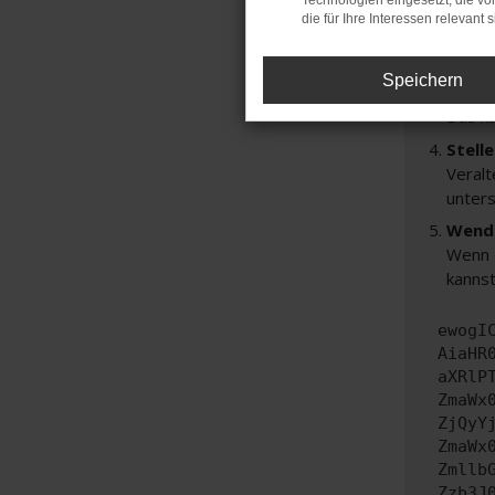
Technologien eingesetzt, die v
Prüfe
die für Ihre Interessen relevant s
Manche
andere
Speichern
Start
Das k
Stell
Veralt
unters
Wende
Wenn d
kannst
ewogI
AiaHR
aXRlP
ZmaWx
ZjQyY
ZmaWx
Zmllb
Zzb3J