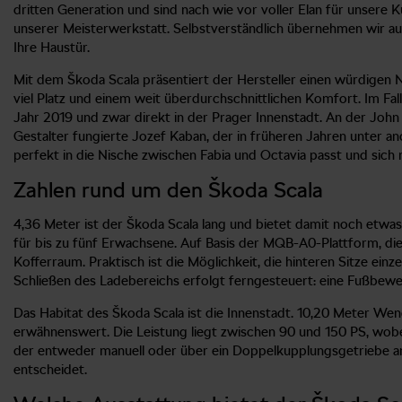
dritten Generation und sind nach wie vor voller Elan für unsere
unserer Meisterwerkstatt. Selbstverständlich übernehmen wir au
Ihre Haustür.
Mit dem Škoda Scala präsentiert der Hersteller einen würdigen N
viel Platz und einem weit überdurchschnittlichen Komfort. Im F
Jahr 2019 und zwar direkt in der Prager Innenstadt. An der John
Gestalter fungierte Jozef Kaban, der in früheren Jahren unter 
perfekt in die Nische zwischen Fabia und Octavia passt und sic
Zahlen rund um den Škoda Scala
4,36 Meter ist der Škoda Scala lang und bietet damit noch etwa
für bis zu fünf Erwachsene. Auf Basis der MQB-A0-Plattform, di
Kofferraum. Praktisch ist die Möglichkeit, die hinteren Sitze e
Schließen des Ladebereichs erfolgt ferngesteuert: eine Fußbew
Das Habitat des Škoda Scala ist die Innenstadt. 10,20 Meter We
erwähnenswert. Die Leistung liegt zwischen 90 und 150 PS, wob
der entweder manuell oder über ein Doppelkupplungsgetriebe ang
entscheidet.