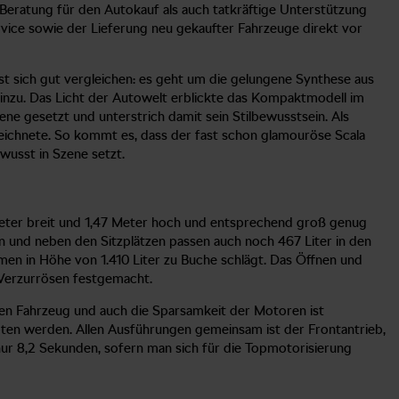
-Beratung für den Autokauf als auch tatkräftige Unterstützung
rvice sowie der Lieferung neu gekaufter Fahrzeuge direkt vor
st sich gut vergleichen: es geht um die gelungene Synthese aus
inzu. Das Licht der Autowelt erblickte das Kompaktmodell im
ne gesetzt und unterstrich damit sein Stilbewusstsein. Als
zeichnete. So kommt es, dass der fast schon glamouröse Scala
wusst in Szene setzt.
 Meter breit und 1,47 Meter hoch und entsprechend groß genug
n und neben den Sitzplätzen passen auch noch 467 Liter in den
men in Höhe von 1.410 Liter zu Buche schlägt. Das Öffnen und
 Verzurrösen festgemacht.
gen Fahrzeug und auch die Sparsamkeit der Motoren ist
ten werden. Allen Ausführungen gemeinsam ist der Frontantrieb,
ur 8,2 Sekunden, sofern man sich für die Topmotorisierung