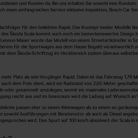
 Kundinnen und Kunden da. Bei uns erhalten Sie sowohl eine Rundum
ch einen umfangreichen Service inklusive Inspektion, Bosch Car Se
achfolger für den beliebten Rapid. Das Konzept beider Modelle läs
all des Škoda Scala kommt auch noch ein bemerkenswertes Design h
 Lennon Mauer wurde das Modell von einem Streetartkünstler in Sze
anderem für die Sportwagen aus dem Hause Bugatti verantwortlich 
h mit dem Škoda-Schriftzug im Heckbereich zudem überaus selbstbe
s mehr Platz als sein Vorgänger Rapid. Dabei ist das Fahrzeug 1,79
e auch dem Polo dient, wird ein Radstand von 2,65 Meter geschaffe
inzeln oder gesammelt umzulegen, womit ein maximales Laderaumvolu
egung reicht aus und im Innenraum wird die Ladung auf Wunsch an
ndekreis passen eher zu einem Kleinwagen als zu einem so geräumi
ei sowohl Ausführungen mit Benzinmotor als auch als Diesel angebo
esprochen wird. Den Spurt auf 100 km/h absolviert der Scala in n