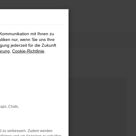
 Kommunikation mit Ihnen zu
stiken nur, wenn Sie uns Ihre
ung jederzeit für die Zukunft
ärung
,
Cookie-Richtlinie
.
Maps, Chats,
nd zu verbessern. Zudem werden