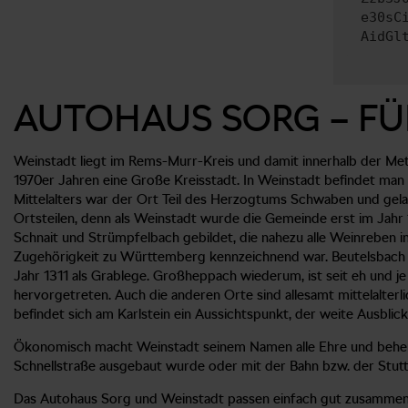
e30sC
AidGl
AUTOHAUS SORG – FÜ
Weinstadt liegt im Rems-Murr-Kreis und damit innerhalb der Metr
1970er Jahren eine Große Kreisstadt. In Weinstadt befindet man
Mittelalters war der Ort Teil des Herzogtums Schwaben und gela
Ortsteilen, denn als Weinstadt wurde die Gemeinde erst im Jah
Schnait und Strümpfelbach gebildet, die nahezu alle Weinreben in
Zugehörigkeit zu Württemberg kennzeichnend war. Beutelsbach g
Jahr 1311 als Grablege. Großheppach wiederum, ist seit eh und 
hervorgetreten. Auch die anderen Orte sind allesamt mittelalter
befindet sich am Karlstein ein Aussichtspunkt, der weite Ausblic
Ökonomisch macht Weinstadt seinem Namen alle Ehre und beherbe
Schnellstraße ausgebaut wurde oder mit der Bahn bzw. der Stutt
Das Autohaus Sorg und Weinstadt passen einfach gut zusammen. W