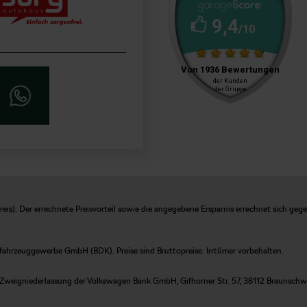
is). Der errechnete Preisvorteil sowie die angegebene Ersparnis errechnet sich geg
fahrzeuggewerbe GmbH (BDK). Preise sind Bruttopreise. Irrtümer vorbehalten.
Zweigniederlassung der Volkswagen Bank GmbH, Gifhorner Str. 57, 38112 Braunschweig