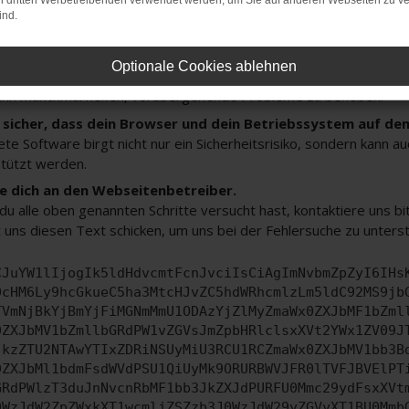
on dritten Werbetreibenden verwendet werden, um Sie auf anderen Webseiten zu ve
 deine Browsererweiterungen.
ind.
 Erweiterungen, wie Werbeblocker, können das Laden bestimmter 
n Browser oder in einem privaten Fenster?
Optionale Cookies ablehnen
e dein Gerät neu.
ann manchmal helfen, vorübergehende Probleme zu beheben.
e sicher, dass dein Browser und dein Betriebssystem auf de
ete Software birgt nicht nur ein Sicherheitsrisiko, sondern kann 
tützt werden.
 dich an den Webseitenbetreiber.
u alle oben genannten Schritte versucht hast, kontaktiere uns 
 uns diesen Text schicken, um uns bei der Fehlersuche zu unters
CJuYW1lIjogIk5ldHdvcmtFcnJvciIsCiAgImNvbmZpZyI6IHs
0cHM6Ly9hcGkueC5ha3MtcHJvZC5hdWRhcmlzLm5ldC92MS9jb
TVmNjBkYjBmYjFiMGNmMmU1ODAzYjZlMyZmaWx0ZXJbMF1bZml
0ZXJbMV1bZmllbGRdPW1vZGVsJmZpbHRlclsxXVt2YWx1ZV09J
jkzZTU2NTAwYTIxZDRiNSUyMiU3RCU1RCZmaWx0ZXJbMV1bb3B
0ZXJbMl1bdmFsdWVdPSU1QiUyMk9ORURBWVJFR0lTVFJBVElPT
GRdPWlzT3duJnNvcnRbMF1bb3JkZXJdPURFU0Mmc29ydFsxXVt
0WzJdW2ZpZWxkXT1wcmljZSZzb3J0WzJdW29yZGVyXT1BU0Mmb