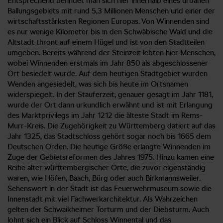
Entsprechend befindet man sich hier innerhalb eines urbanen
Ballungsgebiets mit rund 5,3 Millionen Menschen und einer der
wirtschaftsstärksten Regionen Europas. Von Winnenden sind
es nur wenige Kilometer bis in den Schwäbische Wald und die
Altstadt thront auf einem Hügel und ist von den Stadtteilen
umgeben. Bereits während der Steinzeit lebten hier Menschen,
wobei Winnenden erstmals im Jahr 850 als abgeschlossener
Ort besiedelt wurde. Auf dem heutigen Stadtgebiet wurden
Wenden angesiedelt, was sich bis heute im Ortsnamen
widerspiegelt. In der Stauferzeit, genauer gesagt im Jahr 1181,
wurde der Ort dann urkundlich erwähnt und ist mit Erlangung
des Marktprivilegs im Jahr 1212 die älteste Stadt im Rems-
Murr-Kreis. Die Zugehörigkeit zu Württemberg datiert auf das
Jahr 1325, das Stadtschloss gehört sogar noch bis 1665 dem
Deutschen Orden. Die heutige Größe erlangte Winnenden im
Zuge der Gebietsreformen des Jahres 1975. Hinzu kamen eine
Reihe alter württembergischer Orte, die zuvor eigenständig
waren, wie Höfen, Baach, Bürg oder auch Birkmannsweiler.
Sehenswert in der Stadt ist das Feuerwehrmuseum sowie die
Innenstadt mit viel Fachwerkarchitektur. Als Wahrzeichen
gelten der Schwaikheimer Torturm und der Diebsturm. Auch
lohnt sich ein Blick auf Schloss Winnental und das