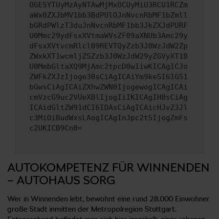
OGE5YTUyMzAyNTAwMjMxOCUyMiU3RCU1RCZm
aWx0ZXJbMV1bb3BdPUlOJnNvcnRbMF1bZmll
bGRdPWlzT3duJnNvcnRbMF1bb3JkZXJdPURF
U0Mmc29ydFsxXVtmaWVsZF09aXNUb3Amc29y
dFsxXVtvcmRlcl09REVTQyZzb3J0WzJdW2Zp
ZWxkXT1wcmljZSZzb3J0WzJdW29yZGVyXT1B
U0MmbGltaXQ9MjAmc2tpcD0wIiwKICAgICJo
ZWFkZXJzIjoge30sCiAgICAiYm9keSI6IG51
bGwsCiAgICAiZXhwZWN0IjogewogICAgICAi
cmVzcG9uc2VUeXBlIjogIiIKICAgIH0sCiAg
ICAidGltZW91dCI6IDAsCiAgICAicHJvZ3Jl
c3MiOiBudWxsLAogICAgInJpc2t5IjogZmFs
c2UKICB9Cn0=
AUTOKOMPETENZ FÜR WINNENDEN
– AUTOHAUS SORG
Wer in Winnenden lebt, bewohnt eine rund 28.000 Einwohner
große Stadt inmitten der Metropolregion Stuttgart.