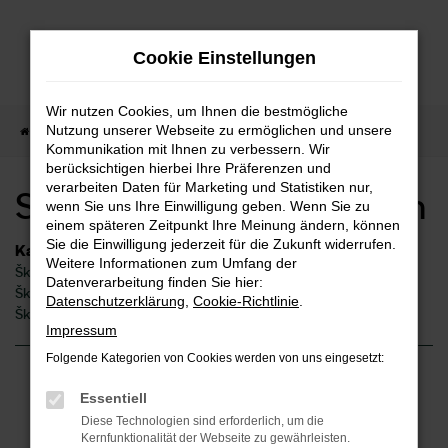
Zum
Hauptinhalt
Cookie Einstellungen
springen
Wir nutzen Cookies, um Ihnen die bestmögliche
Nutzung unserer Webseite zu ermöglichen und unsere
Startseite
Winnenden
Škoda
Skoda Superb Winnenden
Kommunikation mit Ihnen zu verbessern. Wir
berücksichtigen hierbei Ihre Präferenzen und
verarbeiten Daten für Marketing und Statistiken nur,
Skoda Superb Winnenden
wenn Sie uns Ihre Einwilligung geben. Wenn Sie zu
einem späteren Zeitpunkt Ihre Meinung ändern, können
Sie die Einwilligung jederzeit für die Zukunft widerrufen.
Kategorie
Weitere Informationen zum Umfang der
Škoda Superb Gebrauchtwagen Winnenden
Datenverarbeitung finden Sie hier:
Škoda Superb Winnenden
Datenschutzerklärung
,
Cookie-Richtlinie
.
Škoda Superb Neuwagen Winnenden
Impressum
Folgende Kategorien von Cookies werden von uns eingesetzt:
Fehler: Network Error
Essentiell
Diese Technologien sind erforderlich, um die
Beim Laden ist ein Fehler aufgetreten.
Kernfunktionalität der Webseite zu gewährleisten.