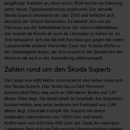
langjährige Tradition an, denn schon 1934 wurde ein Fahrzeug
unter dieser Typenbezeichnung angeboten. Der aktuelle
Škoda Superb debütierte im Jahr 2001 und befindet sich
aktuell in der dritten Generation. Es handelt sich um ein
Fahrzeug aus der Mittelklasse bzw. der oberen Mittelklasse,
das sowohl als Kombi als auch als Limousine zu haben ist. Im
Test behauptet sich das Modell durchaus gut gegen die vielen
Luxusmodelle anderer Hersteller. Einer der Gründe dürfte in
der Vielseitigkeit liegen, die sich sowohl in der Bandbreite der
Motoren als auch in der Ausstattung widerspiegelt.
Zahlen rund um den Škoda Superb
Die Länge von 4,86 Meter unterstreicht den hohen Anspruch
des Škoda Superb. Hier finden bis zu fünf Personen
komfortabel Platz, was auch an 1,86 Meter Breite und 1,47
Meter Höhe liegt. Die Beinfreiheit ist innerhalb des Segments
konkurrenzlos, was unter anderem am Radstand von 2,84
Meter liegt. Ebenfalls trumpft der Superb mit einem
maximalen Ladevolumen von 1.950 Liter und einem
Kofferraum von 625 bzw. 660 Liter auf. Dank der niedrigen
Ladekante lässt sich das Fahrzeug im Handumdrehen beladen.