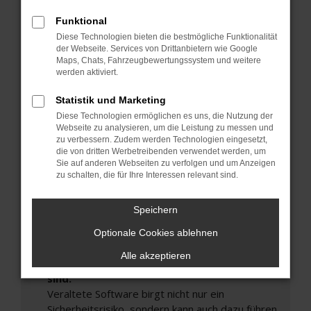
Hier sind ein paar Tipps, die dir helfen können:
Funktional
Überprüfe deine Firewall und deine
Diese Technologien bieten die bestmögliche Funktionalität
Internetverbindung.
der Webseite. Services von Drittanbietern wie Google
Maps, Chats, Fahrzeugbewertungssystem und weitere
Laden andere Webseiten, zum Beispiel deine
werden aktiviert.
Suchmaschine?
Prüfe deine Browsererweiterungen.
Statistik und Marketing
Manche Erweiterungen, wie Werbeblocker,
Diese Technologien ermöglichen es uns, die Nutzung der
Webseite zu analysieren, um die Leistung zu messen und
können das Laden bestimmter Seiten
zu verbessern. Zudem werden Technologien eingesetzt,
verhindern. Funktioniert die Seite in einem
die von dritten Werbetreibenden verwendet werden, um
anderen Browser oder in einem privaten
Sie auf anderen Webseiten zu verfolgen und um Anzeigen
Fenster?
zu schalten, die für Ihre Interessen relevant sind.
Starte dein Gerät neu.
Speichern
Das kann manchmal helfen, vorübergehende
Probleme zu beheben.
Optionale Cookies ablehnen
Stelle sicher, dass dein Browser und dein
Alle akzeptieren
Betriebssystem auf dem neuesten Stand
sind.
Veraltete Software birgt nicht nur ein
Sicherheitsrisiko, sondern kann auch dazu führen,