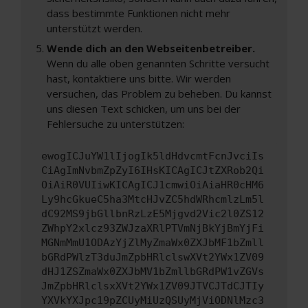
dass bestimmte Funktionen nicht mehr
unterstützt werden.
Wende dich an den Webseitenbetreiber.
Wenn du alle oben genannten Schritte versucht
hast, kontaktiere uns bitte. Wir werden
versuchen, das Problem zu beheben. Du kannst
uns diesen Text schicken, um uns bei der
Fehlersuche zu unterstützen:
ewogICJuYW1lIjogIk5ldHdvcmtFcnJvciIs
CiAgImNvbmZpZyI6IHsKICAgICJtZXRob2Qi
OiAiR0VUIiwKICAgICJ1cmwiOiAiaHR0cHM6
Ly9hcGkueC5ha3MtcHJvZC5hdWRhcmlzLm5l
dC92MS9jbGllbnRzLzE5Mjgvd2Vic2l0ZS12
ZWhpY2xlcz93ZWJzaXRlPTVmNjBkYjBmYjFi
MGNmMmU1ODAzYjZlMyZmaWx0ZXJbMF1bZmll
bGRdPWlzT3duJmZpbHRlclswXVt2YWx1ZV09
dHJ1ZSZmaWx0ZXJbMV1bZmllbGRdPW1vZGVs
JmZpbHRlclsxXVt2YWx1ZV09JTVCJTdCJTIy
YXVkYXJpc19pZCUyMiUzQSUyMjViODNlMzc3