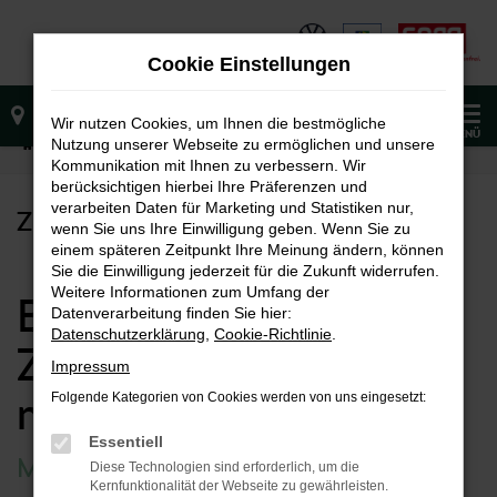
Zum
Hauptinhalt
Cookie Einstellungen
springen
0
Wir nutzen Cookies, um Ihnen die bestmögliche
MENÜ
Nutzung unserer Webseite zu ermöglichen und unsere
Startseite
Zubehörbestellung
Kommunikation mit Ihnen zu verbessern. Wir
berücksichtigen hierbei Ihre Präferenzen und
verarbeiten Daten für Marketing und Statistiken nur,
ZUBEHÖRBESTELLUNG
wenn Sie uns Ihre Einwilligung geben. Wenn Sie zu
einem späteren Zeitpunkt Ihre Meinung ändern, können
Sie die Einwilligung jederzeit für die Zukunft widerrufen.
Weitere Informationen zum Umfang der
Bestellen Sie jetzt
Datenverarbeitung finden Sie hier:
Datenschutzerklärung
,
Cookie-Richtlinie
.
Zubehör für Ihren
Impressum
neuen Škoda
Folgende Kategorien von Cookies werden von uns eingesetzt:
Essentiell
MODELLAUSWAHL
Diese Technologien sind erforderlich, um die
Kernfunktionalität der Webseite zu gewährleisten.