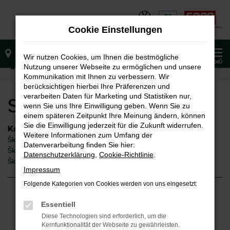
Zum
Hauptinhalt
Cookie Einstellungen
springen
0
Wir nutzen Cookies, um Ihnen die bestmögliche
MENÜ
Nutzung unserer Webseite zu ermöglichen und unsere
Startseite
Fellbach
Škoda
Skoda Fabia Fellbach
Kommunikation mit Ihnen zu verbessern. Wir
berücksichtigen hierbei Ihre Präferenzen und
verarbeiten Daten für Marketing und Statistiken nur,
Skoda Fabia Fellbach
wenn Sie uns Ihre Einwilligung geben. Wenn Sie zu
einem späteren Zeitpunkt Ihre Meinung ändern, können
Sie die Einwilligung jederzeit für die Zukunft widerrufen.
Kategorie
Weitere Informationen zum Umfang der
Škoda Fabia Gebrauchtwagen Fellbach
Datenverarbeitung finden Sie hier:
Škoda Fabia Fellbach
Datenschutzerklärung
,
Cookie-Richtlinie
.
Škoda Fabia Neuwagen Fellbach
Impressum
Folgende Kategorien von Cookies werden von uns eingesetzt:
Fehler: Network Error
Essentiell
Diese Technologien sind erforderlich, um die
Beim Laden ist ein Fehler aufgetreten.
Kernfunktionalität der Webseite zu gewährleisten.