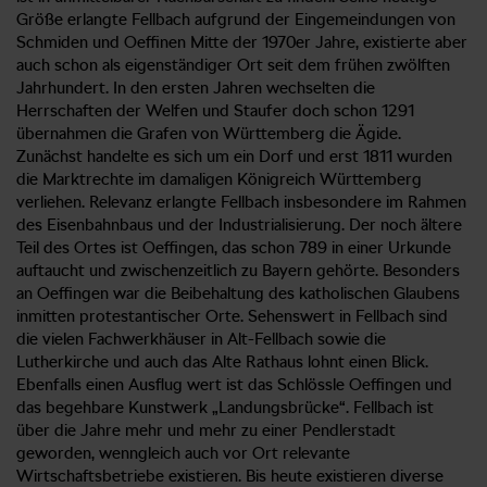
Größe erlangte Fellbach aufgrund der Eingemeindungen von
Schmiden und Oeffinen Mitte der 1970er Jahre, existierte aber
auch schon als eigenständiger Ort seit dem frühen zwölften
Jahrhundert. In den ersten Jahren wechselten die
Herrschaften der Welfen und Staufer doch schon 1291
übernahmen die Grafen von Württemberg die Ägide.
Zunächst handelte es sich um ein Dorf und erst 1811 wurden
die Marktrechte im damaligen Königreich Württemberg
verliehen. Relevanz erlangte Fellbach insbesondere im Rahmen
des Eisenbahnbaus und der Industrialisierung. Der noch ältere
Teil des Ortes ist Oeffingen, das schon 789 in einer Urkunde
auftaucht und zwischenzeitlich zu Bayern gehörte. Besonders
an Oeffingen war die Beibehaltung des katholischen Glaubens
inmitten protestantischer Orte. Sehenswert in Fellbach sind
die vielen Fachwerkhäuser in Alt-Fellbach sowie die
Lutherkirche und auch das Alte Rathaus lohnt einen Blick.
Ebenfalls einen Ausflug wert ist das Schlössle Oeffingen und
das begehbare Kunstwerk „Landungsbrücke“. Fellbach ist
über die Jahre mehr und mehr zu einer Pendlerstadt
geworden, wenngleich auch vor Ort relevante
Wirtschaftsbetriebe existieren. Bis heute existieren diverse