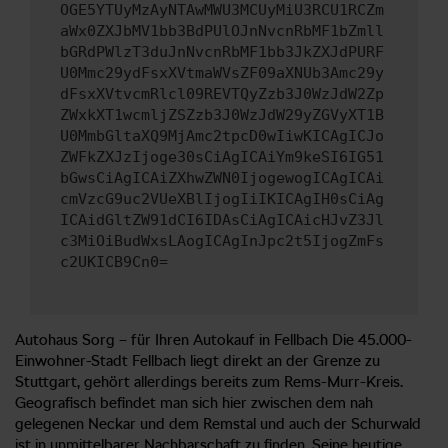
OGE5YTUyMzAyNTAwMWU3MCUyMiU3RCU1RCZm
aWx0ZXJbMV1bb3BdPUlOJnNvcnRbMF1bZmll
bGRdPWlzT3duJnNvcnRbMF1bb3JkZXJdPURF
U0Mmc29ydFsxXVtmaWVsZF09aXNUb3Amc29y
dFsxXVtvcmRlcl09REVTQyZzb3J0WzJdW2Zp
ZWxkXT1wcmljZSZzb3J0WzJdW29yZGVyXT1B
U0MmbGltaXQ9MjAmc2tpcD0wIiwKICAgICJo
ZWFkZXJzIjoge30sCiAgICAiYm9keSI6IG51
bGwsCiAgICAiZXhwZWN0IjogewogICAgICAi
cmVzcG9uc2VUeXBlIjogIiIKICAgIH0sCiAg
ICAidGltZW91dCI6IDAsCiAgICAicHJvZ3Jl
c3MiOiBudWxsLAogICAgInJpc2t5IjogZmFs
c2UKICB9Cn0=
Autohaus Sorg – für Ihren Autokauf in Fellbach Die 45.000-
Einwohner-Stadt Fellbach liegt direkt an der Grenze zu
Stuttgart, gehört allerdings bereits zum Rems-Murr-Kreis.
Geografisch befindet man sich hier zwischen dem nah
gelegenen Neckar und dem Remstal und auch der Schurwald
ist in unmittelbarer Nachbarschaft zu finden. Seine heutige