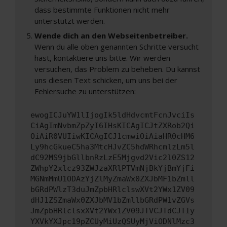
dass bestimmte Funktionen nicht mehr
unterstützt werden.
Wende dich an den Webseitenbetreiber.
Wenn du alle oben genannten Schritte versucht
hast, kontaktiere uns bitte. Wir werden
versuchen, das Problem zu beheben. Du kannst
uns diesen Text schicken, um uns bei der
Fehlersuche zu unterstützen:
ewogICJuYW1lIjogIk5ldHdvcmtFcnJvciIs
CiAgImNvbmZpZyI6IHsKICAgICJtZXRob2Qi
OiAiR0VUIiwKICAgICJ1cmwiOiAiaHR0cHM6
Ly9hcGkueC5ha3MtcHJvZC5hdWRhcmlzLm5l
dC92MS9jbGllbnRzLzE5Mjgvd2Vic2l0ZS12
ZWhpY2xlcz93ZWJzaXRlPTVmNjBkYjBmYjFi
MGNmMmU1ODAzYjZlMyZmaWx0ZXJbMF1bZmll
bGRdPWlzT3duJmZpbHRlclswXVt2YWx1ZV09
dHJ1ZSZmaWx0ZXJbMV1bZmllbGRdPW1vZGVs
JmZpbHRlclsxXVt2YWx1ZV09JTVCJTdCJTIy
YXVkYXJpc19pZCUyMiUzQSUyMjViODNlMzc3