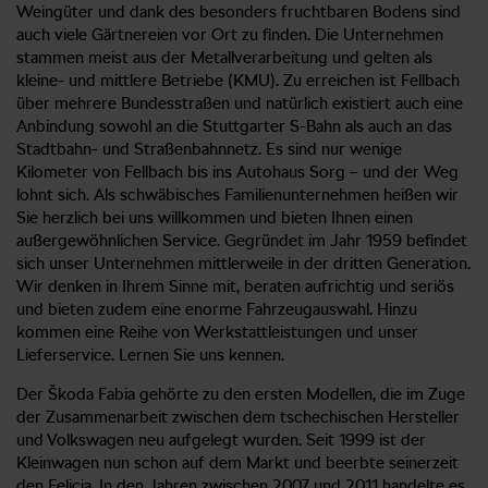
Weingüter und dank des besonders fruchtbaren Bodens sind
auch viele Gärtnereien vor Ort zu finden. Die Unternehmen
stammen meist aus der Metallverarbeitung und gelten als
kleine- und mittlere Betriebe (KMU). Zu erreichen ist Fellbach
über mehrere Bundesstraßen und natürlich existiert auch eine
Anbindung sowohl an die Stuttgarter S-Bahn als auch an das
Stadtbahn- und Straßenbahnnetz. Es sind nur wenige
Kilometer von Fellbach bis ins Autohaus Sorg – und der Weg
lohnt sich. Als schwäbisches Familienunternehmen heißen wir
Sie herzlich bei uns willkommen und bieten Ihnen einen
außergewöhnlichen Service. Gegründet im Jahr 1959 befindet
sich unser Unternehmen mittlerweile in der dritten Generation.
Wir denken in Ihrem Sinne mit, beraten aufrichtig und seriös
und bieten zudem eine enorme Fahrzeugauswahl. Hinzu
kommen eine Reihe von Werkstattleistungen und unser
Lieferservice. Lernen Sie uns kennen.
Der Škoda Fabia gehörte zu den ersten Modellen, die im Zuge
der Zusammenarbeit zwischen dem tschechischen Hersteller
und Volkswagen neu aufgelegt wurden. Seit 1999 ist der
Kleinwagen nun schon auf dem Markt und beerbte seinerzeit
den Felicia. In den Jahren zwischen 2007 und 2011 handelte es