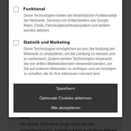
Hier sind ein paar Tipps, die dir helfen können:
Funktional
Überprüfe deine Firewall und deine
Diese Technologien bieten die bestmögliche Funktionalität
Internetverbindung.
der Webseite. Services von Drittanbietern wie Google
Maps, Chats, Fahrzeugbewertungssystem und weitere
Laden andere Webseiten, zum Beispiel deine
werden aktiviert.
Suchmaschine?
Prüfe deine Browsererweiterungen.
Statistik und Marketing
Manche Erweiterungen, wie Werbeblocker,
Diese Technologien ermöglichen es uns, die Nutzung der
Webseite zu analysieren, um die Leistung zu messen und
können das Laden bestimmter Seiten
zu verbessern. Zudem werden Technologien eingesetzt,
verhindern. Funktioniert die Seite in einem
die von dritten Werbetreibenden verwendet werden, um
anderen Browser oder in einem privaten
Sie auf anderen Webseiten zu verfolgen und um Anzeigen
Fenster?
zu schalten, die für Ihre Interessen relevant sind.
Starte dein Gerät neu.
Speichern
Das kann manchmal helfen, vorübergehende
Probleme zu beheben.
Optionale Cookies ablehnen
Stelle sicher, dass dein Browser und dein
Alle akzeptieren
Betriebssystem auf dem neuesten Stand
sind.
Veraltete Software birgt nicht nur ein
Sicherheitsrisiko, sondern kann auch dazu führen,