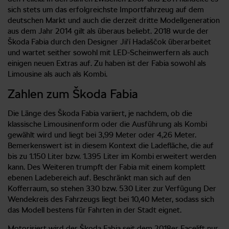
sich stets um das erfolgreichste Importfahrzeug auf dem
deutschen Markt und auch die derzeit dritte Modellgeneration
aus dem Jahr 2014 gilt als überaus beliebt. 2018 wurde der
Škoda Fabia durch den Designer Jiří Hadaščok überarbeitet
und wartet seither sowohl mit LED-Scheinwerfern als auch
einigen neuen Extras auf. Zu haben ist der Fabia sowohl als
Limousine als auch als Kombi.
Zahlen zum Škoda Fabia
Die Länge des Škoda Fabia variiert, je nachdem, ob die
klassische Limousinenform oder die Ausführung als Kombi
gewählt wird und liegt bei 3,99 Meter oder 4,26 Meter.
Bemerkenswert ist in diesem Kontext die Ladefläche, die auf
bis zu 1.150 Liter bzw. 1.395 Liter im Kombi erweitert werden
kann. Des Weiteren trumpft der Fabia mit einem komplett
ebenen Ladebereich auf. Beschränkt man sich auf den
Kofferraum, so stehen 330 bzw. 530 Liter zur Verfügung Der
Wendekreis des Fahrzeugs liegt bei 10,40 Meter, sodass sich
das Modell bestens für Fahrten in der Stadt eignet.
Motorisiert wird der Škoda Fabia seit dem 2018er Facelift nur