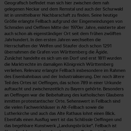
Geografisch befindet man sich hier zwischen dem nah
gelegenen Neckar und dem Remstal und auch der Schurwald
ist in unmittelbarer Nachbarschaft zu finden. Seine heutige
Größe erlangte Fellbach aufgrund der Eingemeindungen von
Schmiden und Oeffinen Mitte der 1970er Jahre, existierte aber
auch schon als eigenständiger Ort seit dem frühen zwölften
Jahrhundert. In den ersten Jahren wechselten die
Herrschaften der Welfen und Staufer doch schon 1291
übernahmen die Grafen von Württemberg die Ägide.
Zunächst handelte es sich um ein Dorf und erst 1811 wurden
die Marktrechte im damaligen Königreich Württemberg
verliehen. Relevanz erlangte Fellbach insbesondere im Rahmen
des Eisenbahnbaus und der Industrialisierung. Der noch ältere
Teil des Ortes ist Oeffingen, das schon 789 in einer Urkunde
auftaucht und zwischenzeitlich zu Bayern gehörte. Besonders
an Oeffingen war die Beibehaltung des katholischen Glaubens
inmitten protestantischer Orte. Sehenswert in Fellbach sind
die vielen Fachwerkhäuser in Alt-Fellbach sowie die
Lutherkirche und auch das Alte Rathaus lohnt einen Blick.
Ebenfalls einen Ausflug wert ist das Schlössle Oeffingen und
das begehbare Kunstwerk „Landungsbrücke“. Fellbach ist