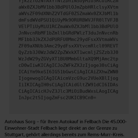
YjkzZTU2NTAxYTNlZDhiNSUyMiU3RCU1RCZm
aWx0ZXJbMV1bb3BdPUlOJmZpbHRlclsyXVtm
aWVsZF09dXNhZ2VTdGF0ZSZmaWx0ZXJbMl1b
dmFsdWVdPSU1QiUyMk9ORURBWVJFR0lTVFJB
VElPTiUyMiU1RCZmaWx0ZXJbMl1bb3BdPUlO
JnNvcnRbMF1bZmllbGRdPWlzT3duJnNvcnRb
MF1bb3JkZXJdPURFU0Mmc29ydFsxXVtmaWVs
ZF09aXNUb3Amc29ydFsxXVtvcmRlcl09REVT
QyZzb3J0WzJdW2ZpZWxkXT1wcmljZSZzb3J0
WzJdW29yZGVyXT1BU0MmbGltaXQ9MjAmc2tp
cD0wIiwKICAgICJoZWFkZXJzIjoge30sCiAg
ICAiYm9keSI6IG51bGwsCiAgICAiZXhwZWN0
IjogewogICAgICAicmVzcG9uc2VUeXBlIjog
IiIKICAgIH0sCiAgICAidGltZW91dCI6IDAs
CiAgICAicHJvZ3Jlc3MiOiBudWxsLAogICAg
InJpc2t5IjogZmFsc2UKICB9Cn0=
Autohaus Sorg – für Ihren Autokauf in Fellbach Die 45.000-
Einwohner-Stadt Fellbach liegt direkt an der Grenze zu
Stuttgart, gehört allerdings bereits zum Rems-Murr-Kreis.