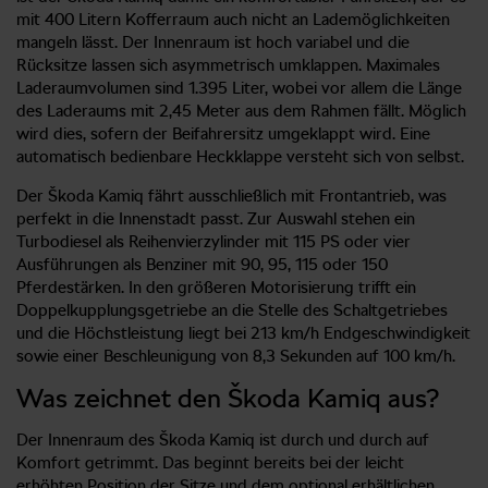
mit 400 Litern Kofferraum auch nicht an Lademöglichkeiten
mangeln lässt. Der Innenraum ist hoch variabel und die
Rücksitze lassen sich asymmetrisch umklappen. Maximales
Laderaumvolumen sind 1.395 Liter, wobei vor allem die Länge
des Laderaums mit 2,45 Meter aus dem Rahmen fällt. Möglich
wird dies, sofern der Beifahrersitz umgeklappt wird. Eine
automatisch bedienbare Heckklappe versteht sich von selbst.
Der Škoda Kamiq fährt ausschließlich mit Frontantrieb, was
perfekt in die Innenstadt passt. Zur Auswahl stehen ein
Turbodiesel als Reihenvierzylinder mit 115 PS oder vier
Ausführungen als Benziner mit 90, 95, 115 oder 150
Pferdestärken. In den größeren Motorisierung trifft ein
Doppelkupplungsgetriebe an die Stelle des Schaltgetriebes
und die Höchstleistung liegt bei 213 km/h Endgeschwindigkeit
sowie einer Beschleunigung von 8,3 Sekunden auf 100 km/h.
Was zeichnet den Škoda Kamiq aus?
Der Innenraum des Škoda Kamiq ist durch und durch auf
Komfort getrimmt. Das beginnt bereits bei der leicht
erhöhten Position der Sitze und dem optional erhältlichen