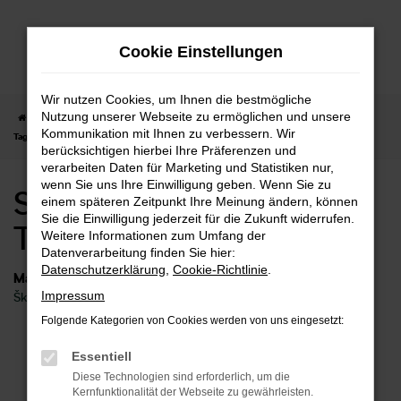
Zum
Hauptinhalt
Cookie Einstellungen
springen
Wir nutzen Cookies, um Ihnen die bestmögliche
Nutzung unserer Webseite zu ermöglichen und unsere
Startseite
Fellbach
Škoda
Škoda Kamiq
Skoda Kamiq
Kommunikation mit Ihnen zu verbessern. Wir
Tageszulassung Fellbach
berücksichtigen hierbei Ihre Präferenzen und
verarbeiten Daten für Marketing und Statistiken nur,
wenn Sie uns Ihre Einwilligung geben. Wenn Sie zu
Skoda Kamiq
einem späteren Zeitpunkt Ihre Meinung ändern, können
Sie die Einwilligung jederzeit für die Zukunft widerrufen.
Tageszulassung Fellbach
Weitere Informationen zum Umfang der
Datenverarbeitung finden Sie hier:
Datenschutzerklärung
,
Cookie-Richtlinie
.
Marken
Impressum
Škoda
Folgende Kategorien von Cookies werden von uns eingesetzt:
Fehler: Network Error
Essentiell
Diese Technologien sind erforderlich, um die
Beim Laden ist ein Fehler aufgetreten.
Kernfunktionalität der Webseite zu gewährleisten.