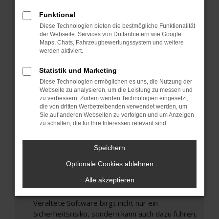
Hier sind ein paar Tipps, die dir helfen können:
Funktional
Überprüfe deine Firewall und deine
Diese Technologien bieten die bestmögliche Funktionalität
Internetverbindung.
der Webseite. Services von Drittanbietern wie Google
Laden andere Webseiten, zum Beispiel deine
Maps, Chats, Fahrzeugbewertungssystem und weitere
Suchmaschine?
werden aktiviert.
Prüfe deine Browsererweiterungen.
Statistik und Marketing
Manche Erweiterungen, wie Werbeblocker,
Diese Technologien ermöglichen es uns, die Nutzung der
können das Laden bestimmter Seiten
Webseite zu analysieren, um die Leistung zu messen und
verhindern. Funktioniert die Seite in einem
zu verbessern. Zudem werden Technologien eingesetzt,
die von dritten Werbetreibenden verwendet werden, um
anderen Browser oder in einem privaten
Sie auf anderen Webseiten zu verfolgen und um Anzeigen
Fenster?
zu schalten, die für Ihre Interessen relevant sind.
Starte dein Gerät neu.
Das kann manchmal helfen, vorübergehende
Speichern
Probleme zu beheben.
Optionale Cookies ablehnen
Stelle sicher, dass dein Browser und dein
Alle akzeptieren
Betriebssystem auf dem neuesten Stand
sind.
Veraltete Software birgt nicht nur ein
Sicherheitsrisiko, sondern kann auch dazu führen,