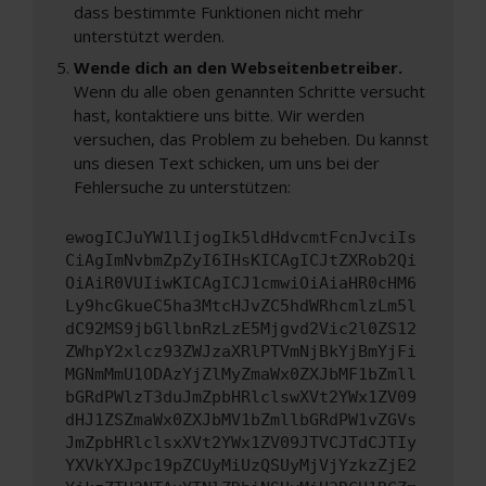
dass bestimmte Funktionen nicht mehr
unterstützt werden.
Wende dich an den Webseitenbetreiber.
Wenn du alle oben genannten Schritte versucht
hast, kontaktiere uns bitte. Wir werden
versuchen, das Problem zu beheben. Du kannst
uns diesen Text schicken, um uns bei der
Fehlersuche zu unterstützen:
ewogICJuYW1lIjogIk5ldHdvcmtFcnJvciIs
CiAgImNvbmZpZyI6IHsKICAgICJtZXRob2Qi
OiAiR0VUIiwKICAgICJ1cmwiOiAiaHR0cHM6
Ly9hcGkueC5ha3MtcHJvZC5hdWRhcmlzLm5l
dC92MS9jbGllbnRzLzE5Mjgvd2Vic2l0ZS12
ZWhpY2xlcz93ZWJzaXRlPTVmNjBkYjBmYjFi
MGNmMmU1ODAzYjZlMyZmaWx0ZXJbMF1bZmll
bGRdPWlzT3duJmZpbHRlclswXVt2YWx1ZV09
dHJ1ZSZmaWx0ZXJbMV1bZmllbGRdPW1vZGVs
JmZpbHRlclsxXVt2YWx1ZV09JTVCJTdCJTIy
YXVkYXJpc19pZCUyMiUzQSUyMjVjYzkzZjE2