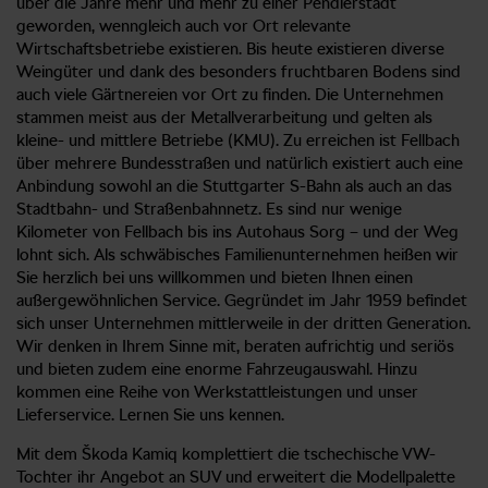
über die Jahre mehr und mehr zu einer Pendlerstadt
geworden, wenngleich auch vor Ort relevante
Wirtschaftsbetriebe existieren. Bis heute existieren diverse
Weingüter und dank des besonders fruchtbaren Bodens sind
auch viele Gärtnereien vor Ort zu finden. Die Unternehmen
stammen meist aus der Metallverarbeitung und gelten als
kleine- und mittlere Betriebe (KMU). Zu erreichen ist Fellbach
über mehrere Bundesstraßen und natürlich existiert auch eine
Anbindung sowohl an die Stuttgarter S-Bahn als auch an das
Stadtbahn- und Straßenbahnnetz. Es sind nur wenige
Kilometer von Fellbach bis ins Autohaus Sorg – und der Weg
lohnt sich. Als schwäbisches Familienunternehmen heißen wir
Sie herzlich bei uns willkommen und bieten Ihnen einen
außergewöhnlichen Service. Gegründet im Jahr 1959 befindet
sich unser Unternehmen mittlerweile in der dritten Generation.
Wir denken in Ihrem Sinne mit, beraten aufrichtig und seriös
und bieten zudem eine enorme Fahrzeugauswahl. Hinzu
kommen eine Reihe von Werkstattleistungen und unser
Lieferservice. Lernen Sie uns kennen.
Mit dem Škoda Kamiq komplettiert die tschechische VW-
Tochter ihr Angebot an SUV und erweitert die Modellpalette