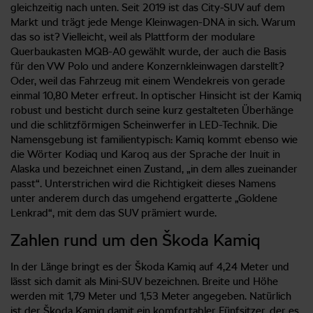
gleichzeitig nach unten. Seit 2019 ist das City-SUV auf dem
Markt und trägt jede Menge Kleinwagen-DNA in sich. Warum
das so ist? Vielleicht, weil als Plattform der modulare
Querbaukasten MQB-A0 gewählt wurde, der auch die Basis
für den VW Polo und andere Konzernkleinwagen darstellt?
Oder, weil das Fahrzeug mit einem Wendekreis von gerade
einmal 10,80 Meter erfreut. In optischer Hinsicht ist der Kamiq
robust und besticht durch seine kurz gestalteten Überhänge
und die schlitzförmigen Scheinwerfer in LED-Technik. Die
Namensgebung ist familientypisch: Kamiq kommt ebenso wie
die Wörter Kodiaq und Karoq aus der Sprache der Inuit in
Alaska und bezeichnet einen Zustand, „in dem alles zueinander
passt“. Unterstrichen wird die Richtigkeit dieses Namens
unter anderem durch das umgehend ergatterte „Goldene
Lenkrad“, mit dem das SUV prämiert wurde.
Zahlen rund um den Škoda Kamiq
In der Länge bringt es der Škoda Kamiq auf 4,24 Meter und
lässt sich damit als Mini-SUV bezeichnen. Breite und Höhe
werden mit 1,79 Meter und 1,53 Meter angegeben. Natürlich
ist der Škoda Kamiq damit ein komfortabler Fünfsitzer, der es