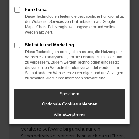
Hier sind ein paar Tipps, die dir helfen können:
Funktional
Überprüfe deine Firewall und deine
Diese Technologien bieten die bestmögliche Funktionalität
Internetverbindung.
der Webseite. Services von Drittanbietern wie Google
Laden andere Webseiten, zum Beispiel deine
Maps, Chats, Fahrzeugbewertungssystem und weitere
Suchmaschine?
werden aktiviert.
Prüfe deine Browsererweiterungen.
Statistik und Marketing
Manche Erweiterungen, wie Werbeblocker,
Diese Technologien ermöglichen es uns, die Nutzung der
können das Laden bestimmter Seiten
Webseite zu analysieren, um die Leistung zu messen und
verhindern. Funktioniert die Seite in einem
zu verbessern. Zudem werden Technologien eingesetzt,
die von dritten Werbetreibenden verwendet werden, um
anderen Browser oder in einem privaten
Sie auf anderen Webseiten zu verfolgen und um Anzeigen
Fenster?
zu schalten, die für Ihre Interessen relevant sind.
Starte dein Gerät neu.
Das kann manchmal helfen, vorübergehende
Speichern
Probleme zu beheben.
Optionale Cookies ablehnen
Stelle sicher, dass dein Browser und dein
Alle akzeptieren
Betriebssystem auf dem neuesten Stand
sind.
Veraltete Software birgt nicht nur ein
Sicherheitsrisiko, sondern kann auch dazu führen,