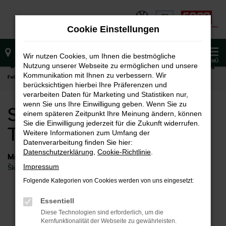
Zum
Hauptinhalt
Cookie Einstellungen
springen
0
Wir nutzen Cookies, um Ihnen die bestmögliche
MENÜ
Nutzung unserer Webseite zu ermöglichen und unsere
Startseite
Fellbach
Škoda
Škoda Scala
Skoda Scala Tageszulassung
Kommunikation mit Ihnen zu verbessern. Wir
Fellbach
berücksichtigen hierbei Ihre Präferenzen und
verarbeiten Daten für Marketing und Statistiken nur,
wenn Sie uns Ihre Einwilligung geben. Wenn Sie zu
Skoda Scala
einem späteren Zeitpunkt Ihre Meinung ändern, können
Sie die Einwilligung jederzeit für die Zukunft widerrufen.
Tageszulassung Fellbach
Weitere Informationen zum Umfang der
Datenverarbeitung finden Sie hier:
Datenschutzerklärung
,
Cookie-Richtlinie
.
Marken
Impressum
Škoda
Folgende Kategorien von Cookies werden von uns eingesetzt:
Fehler: Network Error
Essentiell
Diese Technologien sind erforderlich, um die
Beim Laden ist ein Fehler aufgetreten.
Kernfunktionalität der Webseite zu gewährleisten.