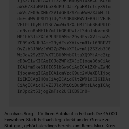
YjkzZTU2NTAwYTIxZDRiNSUyMiU3RCU1RCZm
aWx0ZXJbMV1bb3BdPUlOJmZpbHRlclsyXVtm
aWVsZF09dXNhZ2VTdGF0ZSZmaWx0ZXJbMl1b
dmFsdWVdPSU1QiUyMk9ORURBWVJFR0lTVFJB
VElPTiUyMiU1RCZmaWx0ZXJbMl1bb3BdPUlO
JnNvcnRbMF1bZmllbGRdPWlzT3duJnNvcnRb
MF1bb3JkZXJdPURFU0Mmc29ydFsxXVtmaWVs
ZF09aXNUb3Amc29ydFsxXVtvcmRlcl09REVT
QyZzb3J0WzJdW2ZpZWxkXT1wcmljZSZzb3J0
WzJdW29yZGVyXT1BU0MmbGltaXQ9MjAmc2tp
cD0wIiwKICAgICJoZWFkZXJzIjoge30sCiAg
ICAiYm9keSI6IG51bGwsCiAgICAiZXhwZWN0
IjogewogICAgICAicmVzcG9uc2VUeXBlIjog
IiIKICAgIH0sCiAgICAidGltZW91dCI6IDAs
CiAgICAicHJvZ3Jlc3MiOiBudWxsLAogICAg
InJpc2t5IjogZmFsc2UKICB9Cn0=
Autohaus Sorg – für Ihren Autokauf in Fellbach Die 45.000-
Einwohner-Stadt Fellbach liegt direkt an der Grenze zu
Stuttgart, gehört allerdings bereits zum Rems-Murr-Kreis.