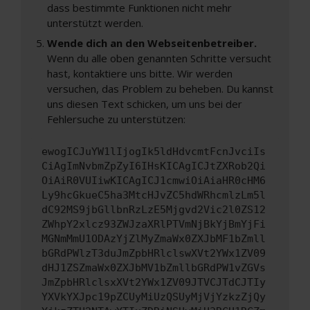
dass bestimmte Funktionen nicht mehr
unterstützt werden.
Wende dich an den Webseitenbetreiber.
Wenn du alle oben genannten Schritte versucht
hast, kontaktiere uns bitte. Wir werden
versuchen, das Problem zu beheben. Du kannst
uns diesen Text schicken, um uns bei der
Fehlersuche zu unterstützen:
ewogICJuYW1lIjogIk5ldHdvcmtFcnJvciIs
CiAgImNvbmZpZyI6IHsKICAgICJtZXRob2Qi
OiAiR0VUIiwKICAgICJ1cmwiOiAiaHR0cHM6
Ly9hcGkueC5ha3MtcHJvZC5hdWRhcmlzLm5l
dC92MS9jbGllbnRzLzE5Mjgvd2Vic2l0ZS12
ZWhpY2xlcz93ZWJzaXRlPTVmNjBkYjBmYjFi
MGNmMmU1ODAzYjZlMyZmaWx0ZXJbMF1bZmll
bGRdPWlzT3duJmZpbHRlclswXVt2YWx1ZV09
dHJ1ZSZmaWx0ZXJbMV1bZmllbGRdPW1vZGVs
JmZpbHRlclsxXVt2YWx1ZV09JTVCJTdCJTIy
YXVkYXJpc19pZCUyMiUzQSUyMjVjYzkzZjQy