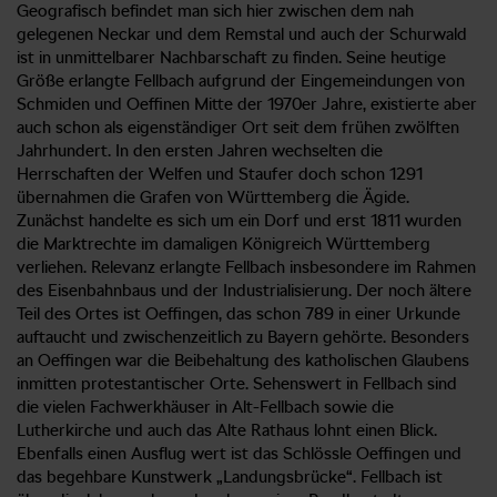
Geografisch befindet man sich hier zwischen dem nah
gelegenen Neckar und dem Remstal und auch der Schurwald
ist in unmittelbarer Nachbarschaft zu finden. Seine heutige
Größe erlangte Fellbach aufgrund der Eingemeindungen von
Schmiden und Oeffinen Mitte der 1970er Jahre, existierte aber
auch schon als eigenständiger Ort seit dem frühen zwölften
Jahrhundert. In den ersten Jahren wechselten die
Herrschaften der Welfen und Staufer doch schon 1291
übernahmen die Grafen von Württemberg die Ägide.
Zunächst handelte es sich um ein Dorf und erst 1811 wurden
die Marktrechte im damaligen Königreich Württemberg
verliehen. Relevanz erlangte Fellbach insbesondere im Rahmen
des Eisenbahnbaus und der Industrialisierung. Der noch ältere
Teil des Ortes ist Oeffingen, das schon 789 in einer Urkunde
auftaucht und zwischenzeitlich zu Bayern gehörte. Besonders
an Oeffingen war die Beibehaltung des katholischen Glaubens
inmitten protestantischer Orte. Sehenswert in Fellbach sind
die vielen Fachwerkhäuser in Alt-Fellbach sowie die
Lutherkirche und auch das Alte Rathaus lohnt einen Blick.
Ebenfalls einen Ausflug wert ist das Schlössle Oeffingen und
das begehbare Kunstwerk „Landungsbrücke“. Fellbach ist