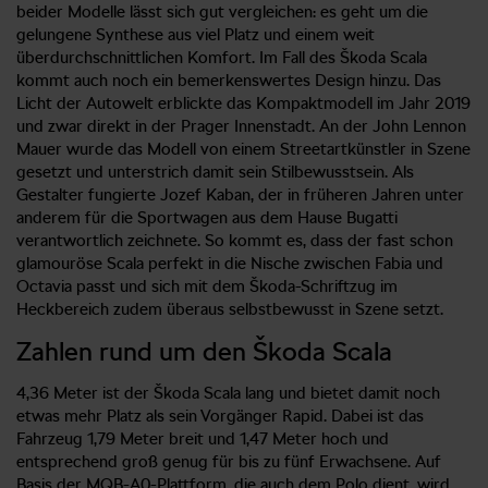
beider Modelle lässt sich gut vergleichen: es geht um die
gelungene Synthese aus viel Platz und einem weit
überdurchschnittlichen Komfort. Im Fall des Škoda Scala
kommt auch noch ein bemerkenswertes Design hinzu. Das
Licht der Autowelt erblickte das Kompaktmodell im Jahr 2019
und zwar direkt in der Prager Innenstadt. An der John Lennon
Mauer wurde das Modell von einem Streetartkünstler in Szene
gesetzt und unterstrich damit sein Stilbewusstsein. Als
Gestalter fungierte Jozef Kaban, der in früheren Jahren unter
anderem für die Sportwagen aus dem Hause Bugatti
verantwortlich zeichnete. So kommt es, dass der fast schon
glamouröse Scala perfekt in die Nische zwischen Fabia und
Octavia passt und sich mit dem Škoda-Schriftzug im
Heckbereich zudem überaus selbstbewusst in Szene setzt.
Zahlen rund um den Škoda Scala
4,36 Meter ist der Škoda Scala lang und bietet damit noch
etwas mehr Platz als sein Vorgänger Rapid. Dabei ist das
Fahrzeug 1,79 Meter breit und 1,47 Meter hoch und
entsprechend groß genug für bis zu fünf Erwachsene. Auf
Basis der MQB-A0-Plattform, die auch dem Polo dient, wird