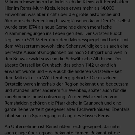
Millionen Einwohnern befindet sich die Kleinstadt Remshalden.
Hier im Rems-Murr-Kreis, leben etwas mehr als 14.000
Einwohner, was aber nicht über die große historische und
ökonomische Bedeutung hinwegtäuschen kann. Der Ort selbst
wurde erst 1974 als neue Gemeinde durch mehrfache
Zusammenlegungen ins Leben gerufen. Der Ortsteil Buoch
liegt bis zu 519 Meter über dem Meeresspiegel und bietet mit
dem Wasserturm sowohl eine Sehenswürdigkeit als auch eine
perfekte Aussichtsmöglichkeit bis nach Stuttgart und weit in
den Schwarzwald sowie in die Schwäbische Alb hinein. Der
älteste Ortsteil ist Grunbach, das schon 1142 urkundlich
erwähnt wurde und – wie auch die anderen Ortsteile – seit
dem Mittelalter zu Württemberg gehörte. Die einzelnen
Ortsteile waren innerhalb der Region bekannt und bedeutsam
und standen unter anderem für Weinbau, später auch für die
zunehmende Industrialisierung. Zu den Wahrzeichen von
Remshalden gehören die Pfarrkirche in Grunbach und eine
ganze Reihe verteilt gelegener alter Fachwerkhäuser. Ebenfalls
lohnt sich ein Spaziergang entlang des Flusses Rems.
An Unternehmen ist Remshalden reich gesegnet, darunter
auch einige überregional bekannte Firmen. Bekannt ist die