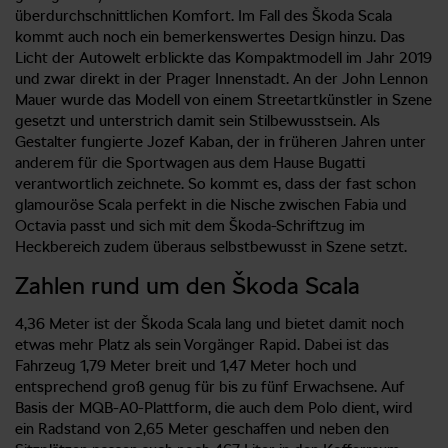
überdurchschnittlichen Komfort. Im Fall des Škoda Scala
kommt auch noch ein bemerkenswertes Design hinzu. Das
Licht der Autowelt erblickte das Kompaktmodell im Jahr 2019
und zwar direkt in der Prager Innenstadt. An der John Lennon
Mauer wurde das Modell von einem Streetartkünstler in Szene
gesetzt und unterstrich damit sein Stilbewusstsein. Als
Gestalter fungierte Jozef Kaban, der in früheren Jahren unter
anderem für die Sportwagen aus dem Hause Bugatti
verantwortlich zeichnete. So kommt es, dass der fast schon
glamouröse Scala perfekt in die Nische zwischen Fabia und
Octavia passt und sich mit dem Škoda-Schriftzug im
Heckbereich zudem überaus selbstbewusst in Szene setzt.
Zahlen rund um den Škoda Scala
4,36 Meter ist der Škoda Scala lang und bietet damit noch
etwas mehr Platz als sein Vorgänger Rapid. Dabei ist das
Fahrzeug 1,79 Meter breit und 1,47 Meter hoch und
entsprechend groß genug für bis zu fünf Erwachsene. Auf
Basis der MQB-A0-Plattform, die auch dem Polo dient, wird
ein Radstand von 2,65 Meter geschaffen und neben den