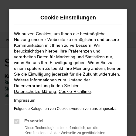
Zum
Hauptinhalt
Cookie Einstellungen
springen
Wir nutzen Cookies, um Ihnen die bestmögliche
Nutzung unserer Webseite zu ermöglichen und unsere
Startseite
Remshalden
Škoda
Skoda Scala Remshalden
Kommunikation mit Ihnen zu verbessern. Wir
berücksichtigen hierbei Ihre Präferenzen und
verarbeiten Daten für Marketing und Statistiken nur,
Skoda Scala Remshalden
wenn Sie uns Ihre Einwilligung geben. Wenn Sie zu
einem späteren Zeitpunkt Ihre Meinung ändern, können
Sie die Einwilligung jederzeit für die Zukunft widerrufen.
Kategorie
Weitere Informationen zum Umfang der
Škoda Scala Gebrauchtwagen Remshalden
Datenverarbeitung finden Sie hier:
Škoda Scala Remshalden
Datenschutzerklärung
,
Cookie-Richtlinie
.
Škoda Scala Neuwagen Remshalden
Impressum
Folgende Kategorien von Cookies werden von uns eingesetzt:
Fehler: Network Error
Essentiell
Diese Technologien sind erforderlich, um die
Beim Laden ist ein Fehler aufgetreten.
Kernfunktionalität der Webseite zu gewährleisten.