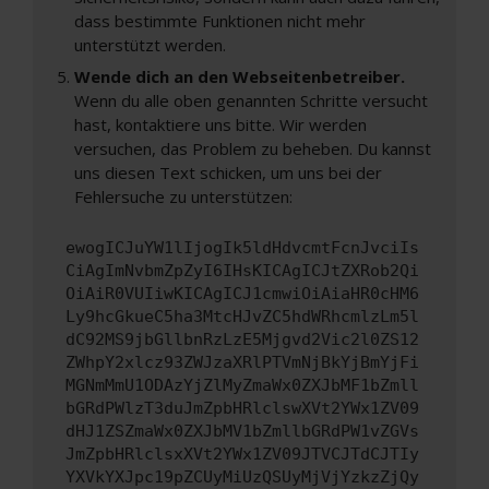
dass bestimmte Funktionen nicht mehr
unterstützt werden.
Wende dich an den Webseitenbetreiber.
Wenn du alle oben genannten Schritte versucht
hast, kontaktiere uns bitte. Wir werden
versuchen, das Problem zu beheben. Du kannst
uns diesen Text schicken, um uns bei der
Fehlersuche zu unterstützen:
ewogICJuYW1lIjogIk5ldHdvcmtFcnJvciIs
CiAgImNvbmZpZyI6IHsKICAgICJtZXRob2Qi
OiAiR0VUIiwKICAgICJ1cmwiOiAiaHR0cHM6
Ly9hcGkueC5ha3MtcHJvZC5hdWRhcmlzLm5l
dC92MS9jbGllbnRzLzE5Mjgvd2Vic2l0ZS12
ZWhpY2xlcz93ZWJzaXRlPTVmNjBkYjBmYjFi
MGNmMmU1ODAzYjZlMyZmaWx0ZXJbMF1bZmll
bGRdPWlzT3duJmZpbHRlclswXVt2YWx1ZV09
dHJ1ZSZmaWx0ZXJbMV1bZmllbGRdPW1vZGVs
JmZpbHRlclsxXVt2YWx1ZV09JTVCJTdCJTIy
YXVkYXJpc19pZCUyMiUzQSUyMjVjYzkzZjQy