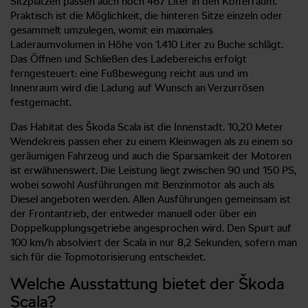
Sitzplätzen passen auch noch 467 Liter in den Kofferraum.
Praktisch ist die Möglichkeit, die hinteren Sitze einzeln oder
gesammelt umzulegen, womit ein maximales
Laderaumvolumen in Höhe von 1.410 Liter zu Buche schlägt.
Das Öffnen und Schließen des Ladebereichs erfolgt
ferngesteuert: eine Fußbewegung reicht aus und im
Innenraum wird die Ladung auf Wunsch an Verzurrösen
festgemacht.
Das Habitat des Škoda Scala ist die Innenstadt. 10,20 Meter
Wendekreis passen eher zu einem Kleinwagen als zu einem so
geräumigen Fahrzeug und auch die Sparsamkeit der Motoren
ist erwähnenswert. Die Leistung liegt zwischen 90 und 150 PS,
wobei sowohl Ausführungen mit Benzinmotor als auch als
Diesel angeboten werden. Allen Ausführungen gemeinsam ist
der Frontantrieb, der entweder manuell oder über ein
Doppelkupplungsgetriebe angesprochen wird. Den Spurt auf
100 km/h absolviert der Scala in nur 8,2 Sekunden, sofern man
sich für die Topmotorisierung entscheidet.
Welche Ausstattung bietet der Škoda
Scala?