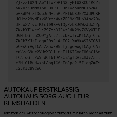
YjkzZTU2NTAwYTIxZDRiNSUyMiU3RCU1RCZm
aWx0ZXJbMV1bb3BdPUlOJnNvcnRbMF1bZmll
bGRdPWlzT3duJnNvcnRbMF1bb3JkZXJdPURF
U0Mmc29ydFsxXVtmaWVsZF09aXNUb3Amc29y
dFsxXVtvcmRlcl09REVTQyZzb3J0WzJdW2Zp
ZWxkXT1wcmljZSZzb3J0WzJdW29yZGVyXT1B
U0MmbGltaXQ9MjAmc2tpcD0wIiwKICAgICJo
ZWFkZXJzIjoge30sCiAgICAiYm9keSI6IG51
bGwsCiAgICAiZXhwZWN0IjogewogICAgICAi
cmVzcG9uc2VUeXBlIjogIiIKICAgIH0sCiAg
ICAidGltZW91dCI6IDAsCiAgICAicHJvZ3Jl
c3MiOiBudWxsLAogICAgInJpc2t5IjogZmFs
c2UKICB9Cn0=
AUTOKAUF ERSTKLASSIG –
AUTOHAUS SORG AUCH FÜR
REMSHALDEN
Inmitten der Metropolregion Stuttgart mit ihren mehr als fünf