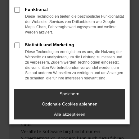
Hier sind ein paar Tipps, die dir helfen können:
Funktional
Überprüfe deine Firewall und deine
Diese Technologien bieten die bestmögliche Funktionalität
Internetverbindung.
der Webseite. Services von Drittanbietern wie Google
Maps, Chats, Fahrzeugbewertungssystem und weitere
Laden andere Webseiten, zum Beispiel deine
werden aktiviert.
Suchmaschine?
Prüfe deine Browsererweiterungen.
Statistik und Marketing
Manche Erweiterungen, wie Werbeblocker,
Diese Technologien ermöglichen es uns, die Nutzung der
Webseite zu analysieren, um die Leistung zu messen und
können das Laden bestimmter Seiten
zu verbessern. Zudem werden Technologien eingesetzt,
verhindern. Funktioniert die Seite in einem
die von dritten Werbetreibenden verwendet werden, um
anderen Browser oder in einem privaten
Sie auf anderen Webseiten zu verfolgen und um Anzeigen
Fenster?
zu schalten, die für Ihre Interessen relevant sind.
Starte dein Gerät neu.
Speichern
Das kann manchmal helfen, vorübergehende
Probleme zu beheben.
Optionale Cookies ablehnen
Stelle sicher, dass dein Browser und dein
Alle akzeptieren
Betriebssystem auf dem neuesten Stand
sind.
Veraltete Software birgt nicht nur ein
Sicherheitsrisiko, sondern kann auch dazu führen,