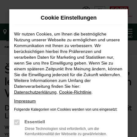
Zum
Hauptinhalt
Cookie Einstellungen
springen
0
Wir nutzen Cookies, um Ihnen die bestmögliche
MENÜ
Nutzung unserer Webseite zu ermöglichen und unsere
Startseite
Waiblingen
Škoda kaufen, finanzieren, leasen | Lieferservice
Kommunikation mit Ihnen zu verbessern. Wir
nach Waiblingen
berücksichtigen hierbei Ihre Präferenzen und
verarbeiten Daten für Marketing und Statistiken nur,
wenn Sie uns Ihre Einwilligung geben. Wenn Sie zu
Škoda kaufen, finanzieren,
einem späteren Zeitpunkt Ihre Meinung ändern, können
Sie die Einwilligung jederzeit für die Zukunft widerrufen.
leasen | Lieferservice nach
Weitere Informationen zum Umfang der
Datenverarbeitung finden Sie hier:
Waiblingen
Datenschutzerklärung
,
Cookie-Richtlinie
.
Impressum
Durchstarten in Ihrem neuen Škoda mit
Folgende Kategorien von Cookies werden von uns eingesetzt:
Lieferservice nach Waiblingen
Essentiell
Wer in Waiblingen unterwegs ist, erhält mit einem Fahrzeug
Diese Technologien sind erforderlich, um die
von Škoda den perfekten fahrbaren Untersatz. Die breite
Kernfunktionalität der Webseite zu gewährleisten.