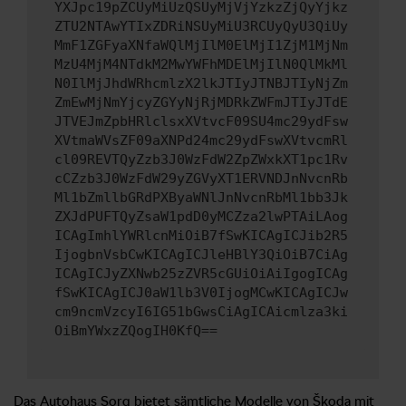
YXJpc19pZCUyMiUzQSUyMjVjYzkzZjQyYjkz
ZTU2NTAwYTIxZDRiNSUyMiU3RCUyQyU3QiUy
MmF1ZGFyaXNfaWQlMjIlM0ElMjI1ZjM1MjNm
MzU4MjM4NTdkM2MwYWFhMDElMjIlN0QlMkMl
N0IlMjJhdWRhcmlzX2lkJTIyJTNBJTIyNjZm
ZmEwMjNmYjcyZGYyNjRjMDRkZWFmJTIyJTdE
JTVEJmZpbHRlclsxXVtvcF09SU4mc29ydFsw
XVtmaWVsZF09aXNPd24mc29ydFswXVtvcmRl
cl09REVTQyZzb3J0WzFdW2ZpZWxkXT1pc1Rv
cCZzb3J0WzFdW29yZGVyXT1ERVNDJnNvcnRb
Ml1bZmllbGRdPXByaWNlJnNvcnRbMl1bb3Jk
ZXJdPUFTQyZsaW1pdD0yMCZza2lwPTAiLAog
ICAgImhlYWRlcnMiOiB7fSwKICAgICJib2R5
IjogbnVsbCwKICAgICJleHBlY3QiOiB7CiAg
ICAgICJyZXNwb25zZVR5cGUiOiAiIgogICAg
fSwKICAgICJ0aW1lb3V0IjogMCwKICAgICJw
cm9ncmVzcyI6IG51bGwsCiAgICAicmlza3ki
OiBmYWxzZQogIH0KfQ==
Das Autohaus Sorg bietet sämtliche Modelle von Škoda mit