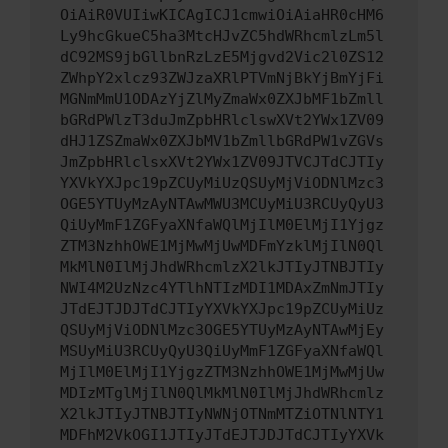
OiAiR0VUIiwKICAgICJ1cmwiOiAiaHR0cHM6
Ly9hcGkueC5ha3MtcHJvZC5hdWRhcmlzLm5l
dC92MS9jbGllbnRzLzE5Mjgvd2Vic2l0ZS12
ZWhpY2xlcz93ZWJzaXRlPTVmNjBkYjBmYjFi
MGNmMmU1ODAzYjZlMyZmaWx0ZXJbMF1bZmll
bGRdPWlzT3duJmZpbHRlclswXVt2YWx1ZV09
dHJ1ZSZmaWx0ZXJbMV1bZmllbGRdPW1vZGVs
JmZpbHRlclsxXVt2YWx1ZV09JTVCJTdCJTIy
YXVkYXJpc19pZCUyMiUzQSUyMjViODNlMzc3
OGE5YTUyMzAyNTAwMWU3MCUyMiU3RCUyQyU3
QiUyMmF1ZGFyaXNfaWQlMjIlM0ElMjI1Yjgz
ZTM3NzhhOWE1MjMwMjUwMDFmYzklMjIlN0Ql
MkMlN0IlMjJhdWRhcmlzX2lkJTIyJTNBJTIy
NWI4M2UzNzc4YTlhNTIzMDI1MDAxZmNmJTIy
JTdEJTJDJTdCJTIyYXVkYXJpc19pZCUyMiUz
QSUyMjViODNlMzc3OGE5YTUyMzAyNTAwMjEy
MSUyMiU3RCUyQyU3QiUyMmF1ZGFyaXNfaWQl
MjIlM0ElMjI1YjgzZTM3NzhhOWE1MjMwMjUw
MDIzMTglMjIlN0QlMkMlN0IlMjJhdWRhcmlz
X2lkJTIyJTNBJTIyNWNjOTNmMTZiOTNlNTY1
MDFhM2VkOGI1JTIyJTdEJTJDJTdCJTIyYXVk