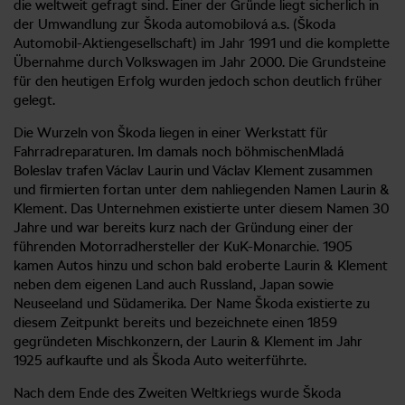
die weltweit gefragt sind. Einer der Gründe liegt sicherlich in
der Umwandlung zur Škoda automobilová a.s. (Škoda
Automobil-Aktiengesellschaft) im Jahr 1991 und die komplette
Übernahme durch Volkswagen im Jahr 2000. Die Grundsteine
für den heutigen Erfolg wurden jedoch schon deutlich früher
gelegt.
Die Wurzeln von Škoda liegen in einer Werkstatt für
Fahrradreparaturen. Im damals noch böhmischenMladá
Boleslav trafen Václav Laurin und Václav Klement zusammen
und firmierten fortan unter dem nahliegenden Namen Laurin &
Klement. Das Unternehmen existierte unter diesem Namen 30
Jahre und war bereits kurz nach der Gründung einer der
führenden Motorradhersteller der KuK-Monarchie. 1905
kamen Autos hinzu und schon bald eroberte Laurin & Klement
neben dem eigenen Land auch Russland, Japan sowie
Neuseeland und Südamerika. Der Name Škoda existierte zu
diesem Zeitpunkt bereits und bezeichnete einen 1859
gegründeten Mischkonzern, der Laurin & Klement im Jahr
1925 aufkaufte und als Škoda Auto weiterführte.
Nach dem Ende des Zweiten Weltkriegs wurde Škoda