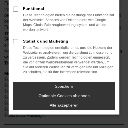
Fahrzeugpalette sorgt dafür, dass sowohl für den
Funktional
Innenstadtverkehr als auch für Fahrten aufs Land das
passende Modell vorhanden ist. Ein weiterer Pluspunkt ist die
Diese Technologien bieten die bestmögliche Funktionalität
der Webseite. Services von Drittanbietern wie Google
besondere Qualität von Škoda, die viele Jahre sorgenfreies
Maps, Chats, Fahrzeugbewertungssystem und weitere
Fahren in Waiblingen möglich macht. Wir vom Autohaus Sorg
werden aktiviert.
sind Ihr kompetenter Ansprechpartner und liefern Ihren
Škoda nach Waiblingen und Umgebung. Wenn Sie sich für
Statistik und Marketing
einen Škoda interessieren, finden Sie bei uns sowohl
Diese Technologien ermöglichen es uns, die Nutzung der
Neuwagen als auch gebrauchte Modelle. Des Weiteren freuen
Webseite zu analysieren, um die Leistung zu messen und
wir uns darauf, Ihnen attraktive Škoda Jahreswagen und
zu verbessern. Zudem werden Technologien eingesetzt,
die von dritten Werbetreibenden verwendet werden, um
Tageszulassungen anzubieten.
Sie auf anderen Webseiten zu verfolgen und um Anzeigen
zu schalten, die für Ihre Interessen relevant sind.
Modelle
Škoda Fabia Waiblingen
Škoda Karoq Waiblingen
Speichern
Škoda Kodiaq Waiblingen
Optionale Cookies ablehnen
Škoda Octavia Waiblingen
Škoda Superb Waiblingen
Alle akzeptieren
Škoda Kamiq Waiblingen
Škoda Scala Waiblingen