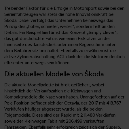
Treibender Faktor für die Erfolge in Motorsport sowie bei den
Serienfahrzeugen war stets die hohe Innovationskraft bei
Škoda. Dabei verfolgt das Unternehmen keineswegs das
Prinzip des „höher, schneller, weiter“, sondern feilt an den
Details. Ein Beispiel hierfür ist das Konzept „Simply clever“,
das gut durchdachte Extras wie einen Eiskratzer an der
Innenseite des Tankdeckels oder einen Regenschirm unter
dem Beifahrersitz beinhaltet. Ebenfalls zu erwähnen ist die
aktive Zylinderabschaltung ACT dank der die Motoren deutlich
effizienter unterwegs sein können.
Die aktuellen Modelle von Škoda
Die aktuelle Modellpalette ist breit gefächert, wobei
hinsichtlich der Verkaufszahlen die Kleinwagen und
Kompaktmodelle die Nase vorn haben. Unangefochten auf der
Pole Position befindet sich der Octavia, der 2017 mit 418.767
Verkäufen häufiger abgesetzt wurde, als die beiden
Folgemodelle. Diese sind der Rapid mit 211.480 Verkäufen
sowie der Kleinwagen Fabia mit 206.499 verkauften
Fahrzeugen. Ebenfalls sehr erfolgreich zeigt sich der Superb,