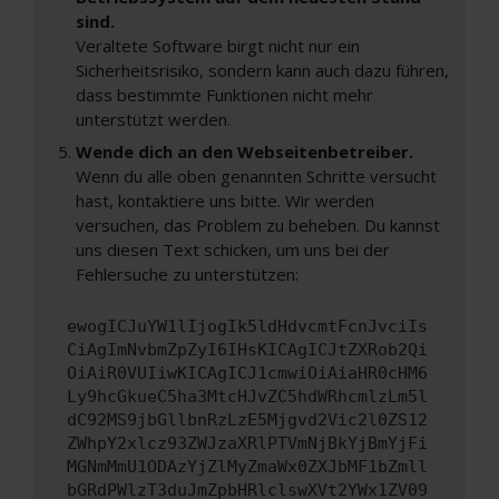
sind.
Veraltete Software birgt nicht nur ein
Sicherheitsrisiko, sondern kann auch dazu führen,
dass bestimmte Funktionen nicht mehr
unterstützt werden.
Wende dich an den Webseitenbetreiber.
Wenn du alle oben genannten Schritte versucht
hast, kontaktiere uns bitte. Wir werden
versuchen, das Problem zu beheben. Du kannst
uns diesen Text schicken, um uns bei der
Fehlersuche zu unterstützen:
ewogICJuYW1lIjogIk5ldHdvcmtFcnJvciIs
CiAgImNvbmZpZyI6IHsKICAgICJtZXRob2Qi
OiAiR0VUIiwKICAgICJ1cmwiOiAiaHR0cHM6
Ly9hcGkueC5ha3MtcHJvZC5hdWRhcmlzLm5l
dC92MS9jbGllbnRzLzE5Mjgvd2Vic2l0ZS12
ZWhpY2xlcz93ZWJzaXRlPTVmNjBkYjBmYjFi
MGNmMmU1ODAzYjZlMyZmaWx0ZXJbMF1bZmll
bGRdPWlzT3duJmZpbHRlclswXVt2YWx1ZV09