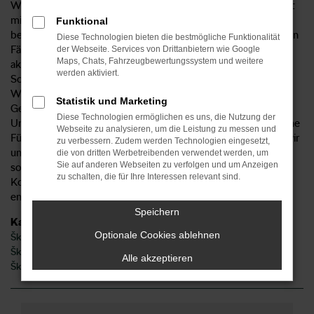
Wer in Waiblingen oder der direkten Umgebung lebt, sichert
mit einem Škoda Kodiaq seine Mobilität. Das Fahrzeug hat
Funktional
bereits in zahlreichen Tests und Vergleichen seine besonderen
Diese Technologien bieten die bestmögliche Funktionalität
Fähigkeiten unter Beweis gestellt und setzt auch in der
der Webseite. Services von Drittanbietern wie Google
Maps, Chats, Fahrzeugbewertungssystem und weitere
aktuellen Modellgeneration Maßstäbe. Wir vom Autohaus
werden aktiviert.
Sorg bieten Ihnen den Škoda Kodiaq mit Lieferservice nach
Waiblingen sowohl als Neuwagen als auch als
Statistik und Marketing
Gebrauchtwagen, Tageszulassung sowie als Jahreswagen.
Diese Technologien ermöglichen es uns, die Nutzung der
Unser Unternehmen existiert seit 1959 und bietet seither eine
Webseite zu analysieren, um die Leistung zu messen und
Fülle an Dienstleistungen rund ums Auto an. Dadurch, dass wir
zu verbessern. Zudem werden Technologien eingesetzt,
unter anderem einen erstklassigen Werkstattservice bieten,
die von dritten Werbetreibenden verwendet werden, um
Sie auf anderen Webseiten zu verfolgen und um Anzeigen
sorgen wir gerne auch nach dem Kauf dafür, dass Ihr Škoda
zu schalten, die für Ihre Interessen relevant sind.
Kodiaq stets in Top-Zustand fährt. Sprechen Sie uns an und
entdecken Sie die vielen Vorteile einer Zusammenarbeit.
Speichern
Kategorie
Optionale Cookies ablehnen
Škoda Kodiaq Neuwagen Waiblingen
Škoda Kodiaq Waiblingen
Alle akzeptieren
Škoda Kodiaq Gebrauchtwagen Waiblingen