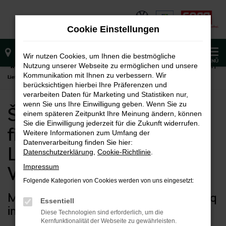
Zum
Hauptinhalt
Cookie Einstellungen
springen
0
Wir nutzen Cookies, um Ihnen die bestmögliche
MENÜ
Nutzung unserer Webseite zu ermöglichen und unsere
Startseite
Waiblingen
Škoda
Škoda Kodiaq kaufen, finanzieren, leasen |
Kommunikation mit Ihnen zu verbessern. Wir
Lieferservice nach Waiblingen
berücksichtigen hierbei Ihre Präferenzen und
verarbeiten Daten für Marketing und Statistiken nur,
wenn Sie uns Ihre Einwilligung geben. Wenn Sie zu
Škoda Kodiaq kaufen,
einem späteren Zeitpunkt Ihre Meinung ändern, können
Sie die Einwilligung jederzeit für die Zukunft widerrufen.
finanzieren, leasen |
Weitere Informationen zum Umfang der
Datenverarbeitung finden Sie hier:
Lieferservice nach
Datenschutzerklärung
,
Cookie-Richtlinie
.
Impressum
Waiblingen
Folgende Kategorien von Cookies werden von uns eingesetzt:
Maximal mobil mit Ihrem Škoda Kodiaq
Essentiell
in Waiblingen
Diese Technologien sind erforderlich, um die
Kernfunktionalität der Webseite zu gewährleisten.