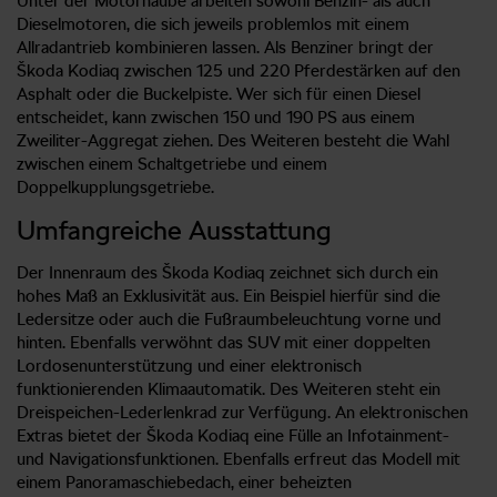
Unter der Motorhaube arbeiten sowohl Benzin- als auch
Dieselmotoren, die sich jeweils problemlos mit einem
Allradantrieb kombinieren lassen. Als Benziner bringt der
Škoda Kodiaq zwischen 125 und 220 Pferdestärken auf den
Asphalt oder die Buckelpiste. Wer sich für einen Diesel
entscheidet, kann zwischen 150 und 190 PS aus einem
Zweiliter-Aggregat ziehen. Des Weiteren besteht die Wahl
zwischen einem Schaltgetriebe und einem
Doppelkupplungsgetriebe.
Umfangreiche Ausstattung
Der Innenraum des Škoda Kodiaq zeichnet sich durch ein
hohes Maß an Exklusivität aus. Ein Beispiel hierfür sind die
Ledersitze oder auch die Fußraumbeleuchtung vorne und
hinten. Ebenfalls verwöhnt das SUV mit einer doppelten
Lordosenunterstützung und einer elektronisch
funktionierenden Klimaautomatik. Des Weiteren steht ein
Dreispeichen-Lederlenkrad zur Verfügung. An elektronischen
Extras bietet der Škoda Kodiaq eine Fülle an Infotainment-
und Navigationsfunktionen. Ebenfalls erfreut das Modell mit
einem Panoramaschiebedach, einer beheizten