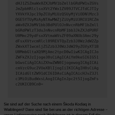
dHJ1ZSZmaWx0ZXJbMV1bZmllbGRdPW1vZGVs
JmZpbHRlclsxXVt2YWx1ZV09JTVCJTdCJTIy
YXVkYXJpc19pZCUyMiUzQSUyMjViODNlMzc3
OGE5YTUyMzAyNTAwMWZjZiUyMiU3RCU1RCZm
aWx0ZXJbMV1bb3BdPUlOJnNvcnRbMF1bZmll
bGRdPWlzT3duJnNvcnRbMF1bb3JkZXJdPURF
U0Mmc29ydFsxXVtmaWVsZF09aXNUb3Amc29y
dFsxXVtvcmRlcl09REVTQyZzb3J0WzJdW2Zp
ZWxkXT1wcmljZSZzb3J0WzJdW29yZGVyXT1B
U0MmbGltaXQ9MjAmc2tpcD0wIiwKICAgICJo
ZWFkZXJzIjoge30sCiAgICAiYm9keSI6IG51
bGwsCiAgICAiZXhwZWN0IjogewogICAgICAi
cmVzcG9uc2VUeXBlIjogIiIKICAgIH0sCiAg
ICAidGltZW91dCI6IDAsCiAgICAicHJvZ3Jl
c3MiOiBudWxsLAogICAgInJpc2t5IjogZmFs
c2UKICB9Cn0=
Sie sind auf der Suche nach einem Škoda Kodiaq in
Waiblingen? Dann sind Sie bei uns an der richtigen Adresse –
unser Lieferservice nach Waiblingen ist in diesem Fall die