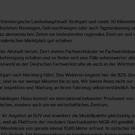
ürttembergische Landeshauptstadt Stuttgart und runde 30 Kilomete
 beziehen Neuwagen, Gebrauchtwagen oder auch Tageszulassung und
s zu alemannischen Zeiten ein bedeutendes regionales Zentrum und 
 malerischen Marktplatz gut erhalten.
der Altstadt herum. Dort stehen Fachwerkhäuser an Fachwerkhäuse
dtbefestigung erhalten und es finden sich eine Fülle sehenswerter a
gt sowohl an der Deutschen Fachwerkstraße als auch an der Württ
ttgart nach Nürnberg führt. Des Weiteren beginnt hier die B29, üb
st, sind es nur wenige Minuten bis zu uns. Wir bieten Ihnen nicht 
e Inspektion und Wartung an Ihrem Fahrzeug selbstverständlich Teil
Waiblingen. Hinzu kommt ein international bekannter Produzent vo
tisches, sondern auch um ein wirtschaftliches Zentrum.
hr Angebot an SUV und erweitert die Modellpalette gleichzeitig na
ht, weil als Plattform der modulare Querbaukasten MQB-A0 gewählt
Wendekreis von gerade einmal 10,80 Meter erfreut. In optischer Hi
 LED-Technik. Die Namensgebung ist familientypisch: Kamiq kommt