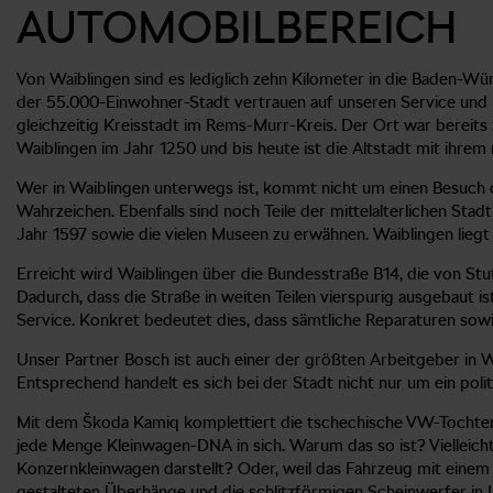
AUTOMOBILBEREICH
Von Waiblingen sind es lediglich zehn Kilometer in die Baden-W
der 55.000-Einwohner-Stadt vertrauen auf unseren Service und
gleichzeitig Kreisstadt im Rems-Murr-Kreis. Der Ort war bereit
Waiblingen im Jahr 1250 und bis heute ist die Altstadt mit ihrem
Wer in Waiblingen unterwegs ist, kommt nicht um einen Besuch 
Wahrzeichen. Ebenfalls sind noch Teile der mittelalterlichen Sta
Jahr 1597 sowie die vielen Museen zu erwähnen. Waiblingen lie
Erreicht wird Waiblingen über die Bundesstraße B14, die von Stu
Dadurch, dass die Straße in weiten Teilen vierspurig ausgebaut i
Service. Konkret bedeutet dies, dass sämtliche Reparaturen sowi
Unser Partner Bosch ist auch einer der größten Arbeitgeber in 
Entsprechend handelt es sich bei der Stadt nicht nur um ein poli
Mit dem Škoda Kamiq komplettiert die tschechische VW-Tochter i
jede Menge Kleinwagen-DNA in sich. Warum das so ist? Vielleic
Konzernkleinwagen darstellt? Oder, weil das Fahrzeug mit einem 
gestalteten Überhänge und die schlitzförmigen Scheinwerfer in