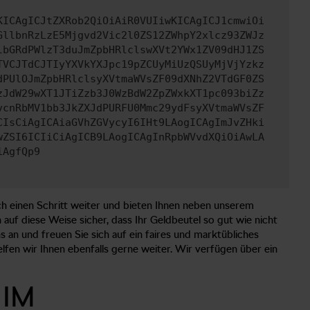
KICAgICJtZXRob2QiOiAiR0VUIiwKICAgICJ1cmwiOi
GllbnRzLzE5Mjgvd2Vic2l0ZS12ZWhpY2xlcz93ZWJz
lbGRdPWlzT3duJmZpbHRlclswXVt2YWx1ZV09dHJ1ZS
TVCJTdCJTIyYXVkYXJpc19pZCUyMiUzQSUyMjVjYzkz
dPUlOJmZpbHRlclsyXVtmaWVsZF09dXNhZ2VTdGF0ZS
zJdW29wXT1JTiZzb3J0WzBdW2ZpZWxkXT1pc093biZz
vcnRbMV1bb3JkZXJdPURFU0Mmc29ydFsyXVtmaWVsZF
CIsCiAgICAiaGVhZGVycyI6IHt9LAogICAgImJvZHki
wZSI6ICIiCiAgICB9LAogICAgInRpbWVvdXQiOiAwLA
iAgfQp9
ch einen Schritt weiter und bieten Ihnen neben unserem
 auf diese Weise sicher, dass Ihr Geldbeutel so gut wie nicht
 an und freuen Sie sich auf ein faires und marktübliches
en wir Ihnen ebenfalls gerne weiter. Wir verfügen über ein
 IM