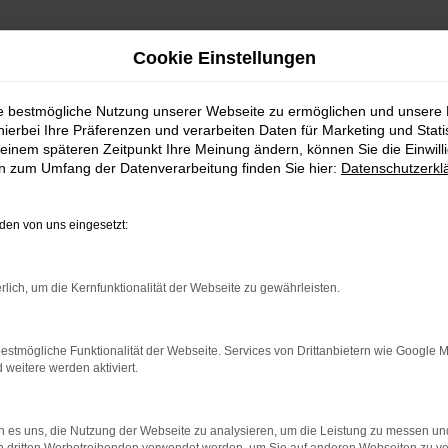
Cookie Einstellungen
ie bestmögliche Nutzung unserer Webseite zu ermöglichen und unsere
hierbei Ihre Präferenzen und verarbeiten Daten für Marketing und Stati
 mit Lieferservice nach Waiblingen
einem späteren Zeitpunkt Ihre Meinung ändern, können Sie die Einwillig
en zum Umfang der Datenverarbeitung finden Sie hier:
Datenschutzerkl
n mit Lieferservice nach 
en von uns eingesetzt:
hr Škoda Kamiq Gebraucht
rlich, um die Kernfunktionalität der Webseite zu gewährleisten.
ie Mobilität in Waiblingen kaum bewerkstelligen. Das Modell zeichn
en. Hinzu kommt, dass wir beim Autohaus Sorg Ihren Škoda Kamiq ger
miq Gebrauchtwagen, der in der Verkauf gelangt im Vorfeld gründli
estmögliche Funktionalität der Webseite. Services von Drittanbietern wie Google 
eitere werden aktiviert.
 Sie ein voll funktionstüchtiges Fahrzeug erhalten. Freuen Sie sic
Waiblingen.
 es uns, die Nutzung der Webseite zu analysieren, um die Leistung zu messen u