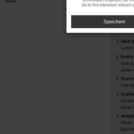
Technologien eingesetzt, die v
Škoda
Feh
die für Ihre Interessen relevant s
Speichern
Beim Lade
Hier sind 
Überp
Laden
Prüfe
Manche
andere
Start
Das k
Stell
Veralt
unters
Wende
Wenn d
kannst