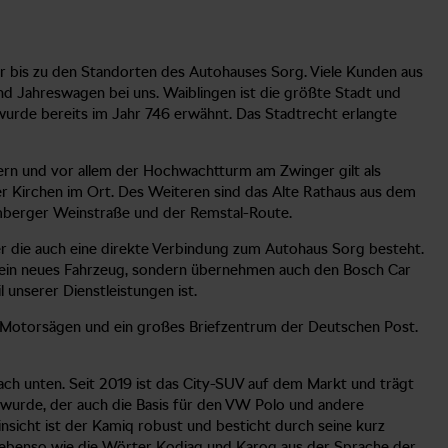
r bis zu den Standorten des Autohauses Sorg. Viele Kunden aus
 Jahreswagen bei uns. Waiblingen ist die größte Stadt und
wurde bereits im Jahr 746 erwähnt. Das Stadtrecht erlangte
rn und vor allem der Hochwachtturm am Zwinger gilt als
lter Kirchen im Ort. Des Weiteren sind das Alte Rathaus aus dem
emberger Weinstraße und der Remstal-Route.
er die auch eine direkte Verbindung zum Autohaus Sorg besteht.
nur ein neues Fahrzeug, sondern übernehmen auch den Bosch Car
 unserer Dienstleistungen ist.
n Motorsägen und ein großes Briefzentrum der Deutschen Post.
ch unten. Seit 2019 ist das City-SUV auf dem Markt und trägt
 wurde, der auch die Basis für den VW Polo und andere
nsicht ist der Kamiq robust und besticht durch seine kurz
 ebenso wie die Wörter Kodiaq und Karoq aus der Sprache der