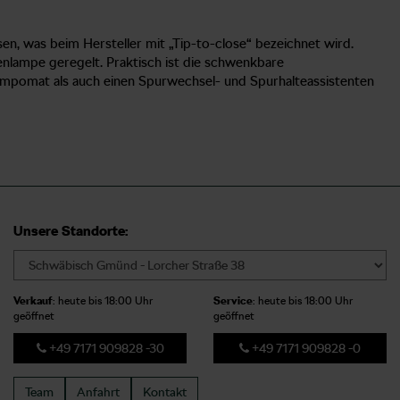
n, was beim Hersteller mit „Tip-to-close“ bezeichnet wird.
nlampe geregelt. Praktisch ist die schwenkbare
empomat als auch einen Spurwechsel- und Spurhalteassistenten
Unsere Standorte:
Verkauf
: heute bis 18:00 Uhr
Service
: heute bis 18:00 Uhr
geöffnet
geöffnet
+49 7171 909828 -30
+49 7171 909828 -0
Team
Anfahrt
Kontakt