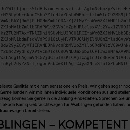
CJuYW1lIjogIk5ldHdvcmtFcnJvciIsCiAgImNvbmZpZyI6IHs
0cHM6Ly9hcGkueC5ha3MtcHJvZC5hdWRhcmlzLm5ldC92MS9jb
TVmNjBkYjBmYjFiMGNmMmU1ODAzYjZlMyZmaWx0ZXJbMF1bZml
0ZXJbMV1bZmllbGRdPW1vZGVsJmZpbHRlclsxXVt2YWx1ZV09J
jkzZTU2NTAxYTNlZDhiNSUyMiU3RCU1RCZmaWx0ZXJbMV1bb3B
0ZXJbMl1bdmFsdWVdPSU1QiUyMlVTRUQlMjIlNUQmZmlsdGVyW
zBdW29yZGVyXT1ERVNDJnNvcnRbMV1bZmllbGRdPWlzVG9wJnN
pY2Umc29ydFsyXVtvcmRlcl09QVNDJmxpbWl0PTIwJnNraXA9M
WxsLAogICAgImV4cGVjdCI6IHsKICAgICAgInJlc3BvbnNlVHl
gInByb2dyZXNzIjogbnVsbCwKICAgICJyaXNreSI6IGZhbHNlC
lente Qualität mit einem sensationellen Preis. Wir gehen sogar no
erne handeln wir mit Ihnen individuelle Konditionen aus und stellen
zeug können Sie gerne in die Zahlung einbeziehen. Sprechen Sie uns
en Škoda Kamiq Gebrauchtwagen für Waiblingen gefunden haben, helf
Traumwagen bereitstellen.
LINGEN – KOMPETENT