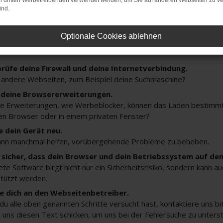
on dritten Werbetreibenden verwendet werden, um Sie auf anderen Webseiten zu ve
ler: Network Error
ind.
Optionale Cookies ablehnen
n ist ein Fehler aufgetreten.
ein paar Tipps, die dir helfen können:
rüfe deine Firewall und deine Internetverbindung.
 andere Webseiten, zum Beispiel deine Suchmaschine?
 deine Browsererweiterungen.
 Erweiterungen, wie Werbeblocker, können das Laden bestimmter 
n Browser oder in einem privaten Fenster?
e dein Gerät neu.
ann manchmal helfen, vorübergehende Probleme zu beheben.
e sicher, dass dein Browser und dein Betriebssystem auf de
ete Software birgt nicht nur ein Sicherheitsrisiko, sondern kann 
tützt werden.
 dich an den Webseitenbetreiber.
u alle oben genannten Schritte versucht hast, kontaktiere uns 
 uns diesen Text schicken, um uns bei der Fehlersuche zu unters