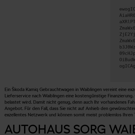
ewogI
AiaHR
aXRlP
ZmaWx
ZjE2Y
ZmaWx
b3J0W
09cHJ
OiBud
ogICA
Ein Škoda Kamiq Gebrauchtwagen in Waiblingen vereint eine exzel
Lieferservice nach Waiblingen eine kostengünstige Finanzierung. G
belastet wird. Damit nicht genug, denn auch Ihr vorhandenes Fahr
Angebot. Für den Fall, dass Sie nicht auf Anhieb den gewünscht
exzellentes Netzwerk und können somit meist problemlos Ihren 
AUTOHAUS SORG WAIB