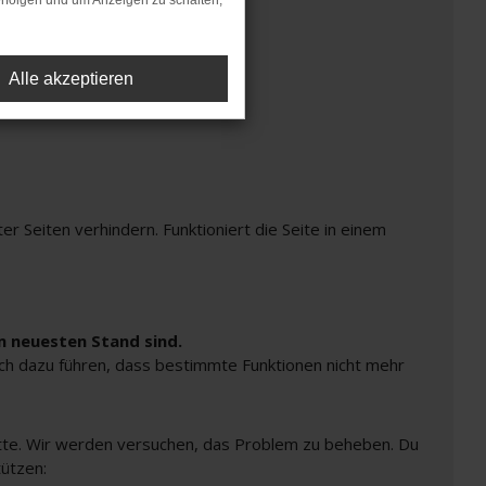
rfolgen und um Anzeigen zu schalten,
Alle akzeptieren
Seiten verhindern. Funktioniert die Seite in einem
m neuesten Stand sind.
auch dazu führen, dass bestimmte Funktionen nicht mehr
bitte. Wir werden versuchen, das Problem zu beheben. Du
tützen: