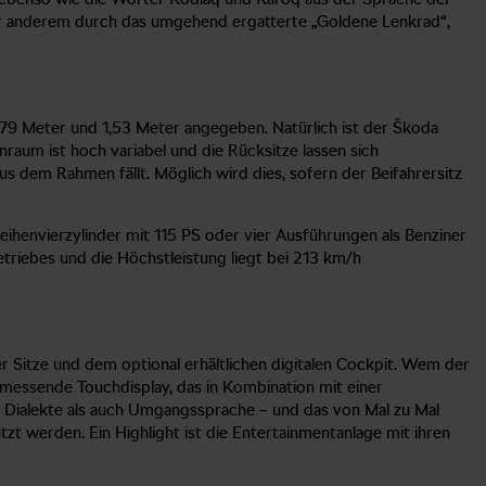
nter anderem durch das umgehend ergatterte „Goldene Lenkrad“,
,79 Meter und 1,53 Meter angegeben. Natürlich ist der Škoda
raum ist hoch variabel und die Rücksitze lassen sich
 dem Rahmen fällt. Möglich wird dies, sofern der Beifahrersitz
Reihenvierzylinder mit 115 PS oder vier Ausführungen als Benziner
etriebes und die Höchstleistung liegt bei 213 km/h
 Sitze und dem optional erhältlichen digitalen Cockpit. Wem der
l messende Touchdisplay, das in Kombination mit einer
 Dialekte als auch Umgangssprache – und das von Mal zu Mal
t werden. Ein Highlight ist die Entertainmentanlage mit ihren