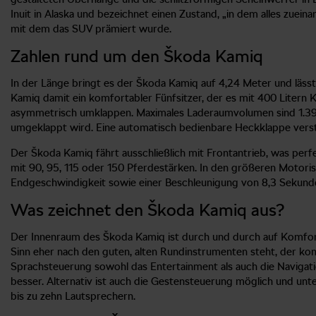
Inuit in Alaska und bezeichnet einen Zustand, „in dem alles zue
mit dem das SUV prämiert wurde.
Zahlen rund um den Škoda Kamiq
In der Länge bringt es der Škoda Kamiq auf 4,24 Meter und lässt
Kamiq damit ein komfortabler Fünfsitzer, der es mit 400 Litern K
asymmetrisch umklappen. Maximales Laderaumvolumen sind 1.395 L
umgeklappt wird. Eine automatisch bedienbare Heckklappe verste
Der Škoda Kamiq fährt ausschließlich mit Frontantrieb, was perfe
mit 90, 95, 115 oder 150 Pferdestärken. In den größeren Motorisi
Endgeschwindigkeit sowie einer Beschleunigung von 8,3 Sekund
Was zeichnet den Škoda Kamiq aus?
Der Innenraum des Škoda Kamiq ist durch und durch auf Komfort 
Sinn eher nach den guten, alten Rundinstrumenten steht, der komm
Sprachsteuerung sowohl das Entertainment als auch die Navigat
besser. Alternativ ist auch die Gestensteuerung möglich und unt
bis zu zehn Lautsprechern.