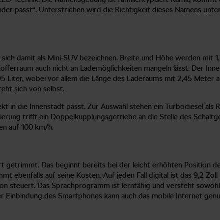
inander passt“. Unterstrichen wird die Richtigkeit dieses Namens u
 sich damit als Mini-SUV bezeichnen. Breite und Höhe werden mit 1
offerraum auch nicht an Lademöglichkeiten mangeln lässt. Der Innen
iter, wobei vor allem die Länge des Laderaums mit 2,45 Meter aus
ht sich von selbst.
kt in die Innenstadt passt. Zur Auswahl stehen ein Turbodiesel als 
erung trifft ein Doppelkupplungsgetriebe an die Stelle des Schaltg
en auf 100 km/h.
getrimmt. Das beginnt bereits bei der leicht erhöhten Position der
t ebenfalls auf seine Kosten. Auf jeden Fall digital ist das 9,2 Zol
ion steuert. Das Sprachprogramm ist lernfähig und versteht sowohl
er Einbindung des Smartphones kann auch das mobile Internet genutz