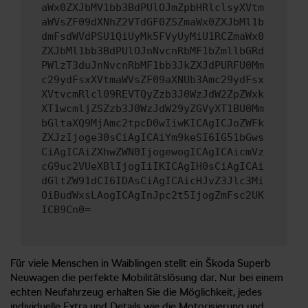
aWx0ZXJbMV1bb3BdPUlOJmZpbHRlclsyXVtm
aWVsZF09dXNhZ2VTdGF0ZSZmaWx0ZXJbMl1b
dmFsdWVdPSU1QiUyMk5FVyUyMiU1RCZmaWx0
ZXJbMl1bb3BdPUlOJnNvcnRbMF1bZmllbGRd
PWlzT3duJnNvcnRbMF1bb3JkZXJdPURFU0Mm
c29ydFsxXVtmaWVsZF09aXNUb3Amc29ydFsx
XVtvcmRlcl09REVTQyZzb3J0WzJdW2ZpZWxk
XT1wcmljZSZzb3J0WzJdW29yZGVyXT1BU0Mm
bGltaXQ9MjAmc2tpcD0wIiwKICAgICJoZWFk
ZXJzIjoge30sCiAgICAiYm9keSI6IG51bGws
CiAgICAiZXhwZWN0IjogewogICAgICAicmVz
cG9uc2VUeXBlIjogIiIKICAgIH0sCiAgICAi
dGltZW91dCI6IDAsCiAgICAicHJvZ3Jlc3Mi
OiBudWxsLAogICAgInJpc2t5IjogZmFsc2UK
ICB9Cn0=
Für viele Menschen in Waiblingen stellt ein Škoda Superb
Neuwagen die perfekte Mobilitätslösung dar. Nur bei einem
echten Neufahrzeug erhalten Sie die Möglichkeit, jedes
individuelle Extra und Details wie die Motorisierung und