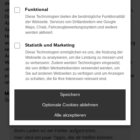
diese Weise von sämtlichen Vorzügen, die das Modell bietet
Funktional
und erhalten ein Fahrzeug aus der aktuellen Modellgeneration.
Damit verbunden sind natürlich auch die aktuellen Extras und
Diese Technologien bieten die bestmögliche Funktionalität
der Webseite. Services von Drittanbietern wie Google
Assistenzsysteme sowie die umfangreiche
Maps, Chats, Fahrzeugbewertungssystem und weitere
Sicherheitsausstattung. Fakt ist, dass der Škoda Superb
werden aktiviert.
Neuwagen in jeder Modellgeneration verbessert wurde und
auch gegenüber der Konkurrenz punktet. Beim Autohaus Sorg
Statistik und Marketing
setzen wir mit einem unschlagbar günstigen Preis noch ein
Diese Technologien ermöglichen es uns, die Nutzung der
Ausrufezeichen dahinter. Mit unserem Lieferservice nach
Webseite zu analysieren, um die Leistung zu messen und
Waiblingen und Umgebung steigen Sie in ein Modell, das weit
zu verbessern. Zudem werden Technologien eingesetzt,
die von dritten Werbetreibenden verwendet werden, um
unter dem Listenpreis angeboten wird. Darüber hinaus
Sie auf anderen Webseiten zu verfolgen und um Anzeigen
profitieren Sie von unserer Erfahrung und dürfen sich auf eine
zu schalten, die für Ihre Interessen relevant sind.
umfangreiche und faire Beratung freuen.
Marken
Speichern
Škoda
Optionale Cookies ablehnen
Alle akzeptieren
Fehler: Network Error
Beim Laden ist ein Fehler aufgetreten.
Hier sind ein paar Tipps, die dir helfen können: