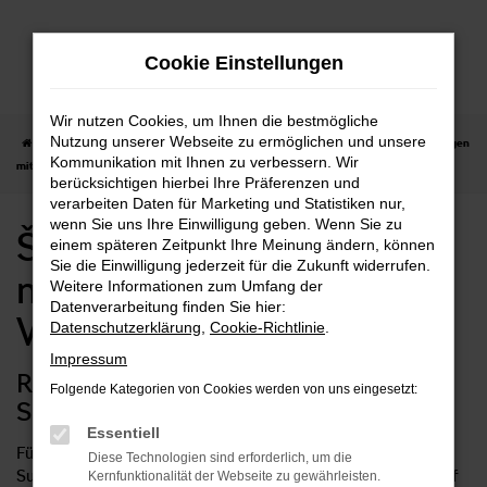
Zum
Hauptinhalt
Cookie Einstellungen
springen
Wir nutzen Cookies, um Ihnen die bestmögliche
Nutzung unserer Webseite zu ermöglichen und unsere
Startseite
Waiblingen
Škoda
Škoda Superb
Škoda Superb Neuwagen
Kommunikation mit Ihnen zu verbessern. Wir
mit Lieferservice nach Waiblingen
berücksichtigen hierbei Ihre Präferenzen und
verarbeiten Daten für Marketing und Statistiken nur,
wenn Sie uns Ihre Einwilligung geben. Wenn Sie zu
Škoda Superb Neuwagen
einem späteren Zeitpunkt Ihre Meinung ändern, können
Sie die Einwilligung jederzeit für die Zukunft widerrufen.
mit Lieferservice nach
Weitere Informationen zum Umfang der
Datenverarbeitung finden Sie hier:
Waiblingen
Datenschutzerklärung
,
Cookie-Richtlinie
.
Impressum
Rundum sorglos mit einem Škoda
Folgende Kategorien von Cookies werden von uns eingesetzt:
Superb Neuwagen in Waiblingen
Essentiell
Für Fahrten in Waiblingen und Umgebung ist ein Škoda
Diese Technologien sind erforderlich, um die
Superb Neuwagen die bestmögliche Wahl. Sie profitieren auf
Kernfunktionalität der Webseite zu gewährleisten.