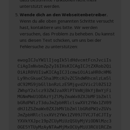
unterstützt werden.
Wende dich an den Webseitenbetreiber.
Wenn du alle oben genannten Schritte versucht
hast, kontaktiere uns bitte. Wir werden
versuchen, das Problem zu beheben. Du kannst
uns diesen Text schicken, um uns bei der
Fehlersuche zu unterstützen:
ewogICJuYW1lIjogIk5ldHdvcmtFcnJvciIs
CiAgImNvbmZpZyI6IHsKICAgICJtZXRob2Qi
OiAiR0VUIiwKICAgICJ1cmwiOiAiaHR0cHM6
Ly9hcGkueC5ha3MtcHJvZC5hdWRhcmlzLm5l
dC92MS9jbGllbnRzLzE5Mjgvd2Vic2l0ZS12
ZWhpY2xlcz93ZWJzaXRlPTVmNjBkYjBmYjFi
MGNmMmU1ODAzYjZlMyZmaWx0ZXJbMF1bZmll
bGRdPWlzT3duJmZpbHRlclswXVt2YWx1ZV09
dHJ1ZSZmaWx0ZXJbMV1bZmllbGRdPW1vZGVs
JmZpbHRlclsxXVt2YWx1ZV09JTVCJTdCJTIy
YXVkYXJpc19pZCUyMiUzQSUyMjViODNlMzc3
OGE5YTUyMzAyNTAwMjMxOCUyMiU3RCU1RCZm