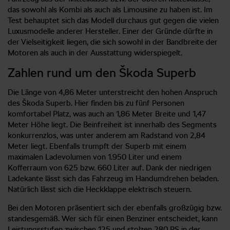
das sowohl als Kombi als auch als Limousine zu haben ist. Im
Test behauptet sich das Modell durchaus gut gegen die vielen
Luxusmodelle anderer Hersteller. Einer der Gründe dürfte in
der Vielseitigkeit liegen, die sich sowohl in der Bandbreite der
Motoren als auch in der Ausstattung widerspiegelt.
Zahlen rund um den Škoda Superb
Die Länge von 4,86 Meter unterstreicht den hohen Anspruch
des Škoda Superb. Hier finden bis zu fünf Personen
komfortabel Platz, was auch an 1,86 Meter Breite und 1,47
Meter Höhe liegt. Die Beinfreiheit ist innerhalb des Segments
konkurrenzlos, was unter anderem am Radstand von 2,84
Meter liegt. Ebenfalls trumpft der Superb mit einem
maximalen Ladevolumen von 1.950 Liter und einem
Kofferraum von 625 bzw. 660 Liter auf. Dank der niedrigen
Ladekante lässt sich das Fahrzeug im Handumdrehen beladen.
Natürlich lässt sich die Heckklappe elektrisch steuern.
Bei den Motoren präsentiert sich der ebenfalls großzügig bzw.
standesgemäß. Wer sich für einen Benziner entscheidet, kann
Leistungsstufen zwischen 125 und stolzen 280 PS in der