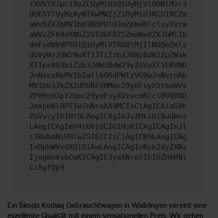
YXVkYXJpc19pZCUyMiUzQSUyMjViODNlMzc3
OGE5YTUyMzAyNTAwMWZjZiUyMiU3RCU1RCZm
aWx0ZXJbMV1bb3BdPUlOJmZpbHRlclsyXVtm
aWVsZF09dXNhZ2VTdGF0ZSZmaWx0ZXJbMl1b
dmFsdWVdPSU1QiUyMlVTRUQlMjIlNUQmZmls
dGVyWzJdW29wXT1JTiZzb3J0WzBdW2ZpZWxk
XT1pc093biZzb3J0WzBdW29yZGVyXT1ERVND
JnNvcnRbMV1bZmllbGRdPWlzVG9wJnNvcnRb
MV1bb3JkZXJdPURFU0Mmc29ydFsyXVtmaWVs
ZF09cHJpY2Umc29ydFsyXVtvcmRlcl09QVND
JmxpbWl0PTIwJnNraXA9MCIsCiAgICAiaGVh
ZGVycyI6IHt9LAogICAgImJvZHkiOiBudWxs
LAogICAgImV4cGVjdCI6IHsKICAgICAgInJl
c3BvbnNlVHlwZSI6ICIiCiAgICB9LAogICAg
InRpbWVvdXQiOiAwLAogICAgInByb2dyZXNz
IjogbnVsbCwKICAgICJyaXNreSI6IGZhbHNl
CiAgfQp9
Ein Škoda Kodiaq Gebrauchtwagen in Waiblingen vereint eine
exzellente Qualität mit einem sensationellen Preis. Wir gehen