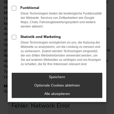
Günstiger, als mit einem Škoda Kodiaq Gebrauchtwagen lässt
sich die Mobilität in Waiblingen kaum bewerkstelligen. Das
Funktional
Modell zeichnet sich durch eine exzellente Qualität und
Diese Technologien bieten die bestmögliche Funktionalität
Langlebigkeit aus, sodass auch einige Jahre des Einfahrens
der Webseite. Services von Drittanbietern wie Google
Maps, Chats, Fahrzeugbewertungssystem und weitere
kaum Spuren hinterlassen. Hinzu kommt, dass wir beim
werden aktiviert.
Autohaus Sorg Ihren Škoda Kodiaq gerne direkt zu Ihnen nach
Waiblingen liefern. Selbstverständlich überprüfen wir in
Statistik und Marketing
unserer eigenen Kfz-Werkstatt jeden Škoda Kodiaq
Diese Technologien ermöglichen es uns, die Nutzung der
Gebrauchtwagen, der in der Verkauf gelangt im Vorfeld
Webseite zu analysieren, um die Leistung zu messen und
gründlich „auf Herz und Nieren“ und führen bei Bedarf kleinere
zu verbessern. Zudem werden Technologien eingesetzt,
Reparaturen durch. Mit anderen Worten stellen wir sicher,
die von dritten Werbetreibenden verwendet werden, um
Sie auf anderen Webseiten zu verfolgen und um Anzeigen
dass Sie ein voll funktionstüchtiges Fahrzeug erhalten. Freuen
zu schalten, die für Ihre Interessen relevant sind.
Sie sich auf unsere große Auswahl an Gebrauchtwagen vom
Typ Škoda Kodiaq und genießen Sie die Vorteile unseres
Lieferservice nach Waiblingen.
Speichern
Optionale Cookies ablehnen
Marken
Škoda
Alle akzeptieren
Fehler: Network Error