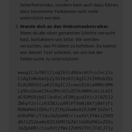
Sicherheitsrisiko, sondern kann auch dazu führen,
dass bestimmte Funktionen nicht mehr
unterstützt werden.
Wende dich an den Webseitenbetreiber.
Wenn du alle oben genannten Schritte versucht
hast, kontaktiere uns bitte. Wir werden
versuchen, das Problem zu beheben. Du kannst
uns diesen Text schicken, um uns bei der
Fehlersuche zu unterstützen:
ewogICJuYW1lIjogIk5ldHdvcmtFcnJvciIs
CiAgImNvbmZpZyI6IHsKICAgICJtZXRob2Qi
OiAiR0VUIiwKICAgICJ1cmwiOiAiaHR0cHM6
Ly9hcGkueC5ha3MtcHJvZC5hdWRhcmlzLm5l
dC92MS9jbGllbnRzLzE5Mjgvd2Vic2l0ZS12
ZWhpY2xlcz93ZWJzaXRlPTVmNjBkYjBmYjFi
MGNmMmU1ODAzYjZlMyZmaWx0ZXJbMF1bZmll
bGRdPWlzT3duJmZpbHRlclswXVt2YWx1ZV09
dHJ1ZSZmaWx0ZXJbMV1bZmllbGRdPW1vZGVs
JmZpbHRlclsxXVt2YWx1ZV09JTVCJTdCJTIy