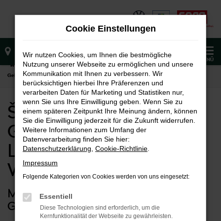
Zum
Hauptinhalt
Cookie Einstellungen
springen
0
Wir nutzen Cookies, um Ihnen die bestmögliche
MENÜ
Nutzung unserer Webseite zu ermöglichen und unsere
Startseite
Waiblingen
Škoda
Škoda Kodiaq
Škoda Kodiaq
Kommunikation mit Ihnen zu verbessern. Wir
Gebrauchtwagen mit Lieferservice nach Waiblingen
berücksichtigen hierbei Ihre Präferenzen und
verarbeiten Daten für Marketing und Statistiken nur,
wenn Sie uns Ihre Einwilligung geben. Wenn Sie zu
Škoda Kodiaq
einem späteren Zeitpunkt Ihre Meinung ändern, können
Sie die Einwilligung jederzeit für die Zukunft widerrufen.
Gebrauchtwagen mit
Weitere Informationen zum Umfang der
Datenverarbeitung finden Sie hier:
Lieferservice nach
Datenschutzerklärung
,
Cookie-Richtlinie
.
Impressum
Waiblingen
Folgende Kategorien von Cookies werden von uns eingesetzt:
Mobil zum Spartarif: Ihr Škoda Kodiaq
Essentiell
Gebrauchtwagen
Diese Technologien sind erforderlich, um die
Kernfunktionalität der Webseite zu gewährleisten.