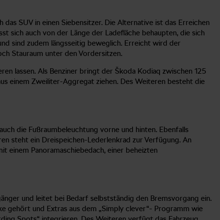
 das SUV in einen Siebensitzer. Die Alternative ist das Erreichen
sst sich auch von der Länge der Ladefläche behaupten, die sich
nd sind zudem längsseitig beweglich. Erreicht wird der
 noch Stauraum unter den Vordersitzen.
eren lassen. Als Benziner bringt der Škoda Kodiaq zwischen 125
aus einem Zweiliter-Aggregat ziehen. Des Weiteren besteht die
r auch die Fußraumbeleuchtung vorne und hinten. Ebenfalls
en steht ein Dreispeichen-Lederlenkrad zur Verfügung. An
l mit einem Panoramaschiebedach, einer beheizten
änger und leitet bei Bedarf selbstständig den Bremsvorgang ein.
ecke gehört und Extras aus dem „Simply clever“- Programm wie
oarding Spots“ integrieren. Des Weiteren verfügt das Fahrzeug