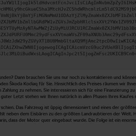
CJuYW1lIjogIk5ldHdvcmtFcnJvciIsCiAgImNvbmZpZyI6IHs
0cHM6Ly9hcGkueC5ha3MtcHJvZC5hdWRhcmlzLm5ldC92MS9jb
TVmNjBkYjBmYjFiMGNmMmU1ODAzYjZlMyZmaWx0ZXJbMF1bZml
0ZXJbMV1bZmllbGRdPW1vZGVsJmZpbHRlclsxXVt2YWx1ZV09J
GE5YTUyMzAyNTAwMWZjZiUyMiU3RCU1RCZmaWx0ZXJbMV1bb3B
kZXJdPURFU0Mmc29ydFsxXVtmaWVsZF09aXNUb3Amc29ydFsxX
3J0WzJdW29yZGVyXT1BU0MmbGltaXQ9MjAmc2tpcD0wIiwKICA
gICAiZXhwZWN0IjogewogICAgICAicmVzcG9uc2VUeXBlIjogI
3Jlc3MiOiBudWxsLAogICAgInJpc2t5IjogZmFsc2UKICB9Cn0
unden? Dann brauchen Sie uns nur noch zu kontaktieren und könne
enden Škoda Kodiaq für Sie. Hinsichtlich des Preises räumen wir Ih
n Zahlung zu nehmen. Sie interessieren sich für eine Finanzierung z
guter Letzt stehen wir Ihnen natürlich in allen Phasen Ihres Kaufes m
rschien. Das Fahrzeug ist üppig dimensioniert und eines der größte
 neben dem Eisbären zu den größten Landraubtieren der Welt. Hin
rin, dass der Motor quer eingebaut wurde. Die Folge ist ein eno