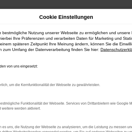
Cookie Einstellungen
ie bestmögliche Nutzung unserer Webseite zu ermöglichen und unsere
hierbei Ihre Präferenzen und verarbeiten Daten für Marketing und Stati
einem späteren Zeitpunkt Ihre Meinung ändern, können Sie die Einwillig
en zum Umfang der Datenverarbeitung finden Sie hier:
Datenschutzerkl
ieren, leasen
en von uns eingesetzt:
steht schon bereit
rlich, um die Kernfunktionalität der Webseite zu gewährleisten.
iaq. Die Fachpresse hat das Modell bei seinem Erscheinen einhelli
zeitgemäßen Technologie sowie den zahlreichen Extras, die den Šk
or und wählen Sie sowohl die Lackierung als auch Motor und Ausstat
estmögliche Funktionalität der Webseite. Services von Drittanbietern wie Google 
eitere werden aktiviert.
nstigen Varianten als Jahreswagen oder Tageszulassung. Die Möglic
 es uns, die Nutzung der Webseite zu analysieren, um die Leistung zu messen u