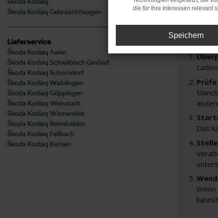
Feh
Technologien eingesetzt, die v
Škoda Kodiaq
die für Ihre Interessen relevant s
Škoda Kodiaq Gebrauchtwagen
Beim Lade
Speichern
Hier sind 
Lieferservice
Škoda Kodiaq Aalen
Überp
Škoda Kodiaq Schwäbisch Gmünd
Laden
Škoda Kodiaq Schorndorf
Prüfe
Škoda Kodiaq Waiblingen
Manche
Škoda Kodiaq Göppingen
andere
Škoda Kodiaq Weinstadt
Škoda Kodiaq Winnenden
Start
Škoda Kodiaq Remshalden
Das k
Škoda Kodiaq Fellbach
Stell
Škoda Kodiaq Kernen
Veralt
unters
Wende
Wenn d
kannst