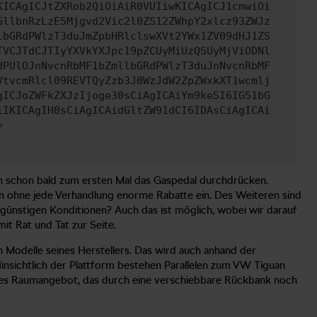
KICAgICJtZXRob2QiOiAiR0VUIiwKICAgICJ1cmwiOi
GllbnRzLzE5Mjgvd2Vic2l0ZS12ZWhpY2xlcz93ZWJz
lbGRdPWlzT3duJmZpbHRlclswXVt2YWx1ZV09dHJ1ZS
TVCJTdCJTIyYXVkYXJpc19pZCUyMiUzQSUyMjViODNl
dPUlOJnNvcnRbMF1bZmllbGRdPWlzT3duJnNvcnRbMF
VtvcmRlcl09REVTQyZzb3J0WzJdW2ZpZWxkXT1wcmlj
gICJoZWFkZXJzIjoge30sCiAgICAiYm9keSI6IG51bG
iIKICAgIH0sCiAgICAidGltZW91dCI6IDAsCiAgICAi
=
n schon bald zum ersten Mal das Gaspedal durchdrücken.
nen ohne jede Verhandlung enorme Rabatte ein. Des Weiteren sind
u günstigen Konditionen? Auch das ist möglich, wobei wir darauf
it Rat und Tat zur Seite.
n Modelle seines Herstellers. Das wird auch anhand der
sichtlich der Plattform bestehen Parallelen zum VW Tiguan
rmes Raumangebot, das durch eine verschiebbare Rückbank noch