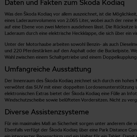
Daten und Fakten zum Škoda Kodiaq
Was den Škoda Kodiaq vor allem auszeichnet, ist die Möglichkeit, 
eines Laderaumvolumens von 2.065 Liter, wobei auch der reine Ko
auf eine Ebene von zwei Metern ausdehnen lässt. Die Rücksitze l
Laderaum durch eine elektrische Heckklappe, die sich über ein vi
Unter der Motorhaube arbeiten sowohl Benzin- als auch Dieselmot
und 220 Pferdestärken auf den Asphalt oder die Buckelpiste. Wer
Wahl zwischen einem Schaltgetriebe und einem Doppelkupplung
Umfangreiche Ausstattung
Der Innenraum des Škoda Kodiaq zeichnet sich durch ein hohes Maß
verwöhnt das SUV mit einer doppelten Lordosenunterstützung un
elektronischen Extras bietet der Škoda Kodiaq eine Fülle an Inf
Windschutzscheibe sowie belüfteten Vordersitzen. Nicht zu verg
Diverse Assistenzsysteme
Für ein maximales Maß an Sicherheit sorgen unter anderem die v
Ebenfalls verfügt der Škoda Kodiaq über eine Park Distance Co
ein integrierter Regenschirm und ein Halter für ein Tablet. Dami