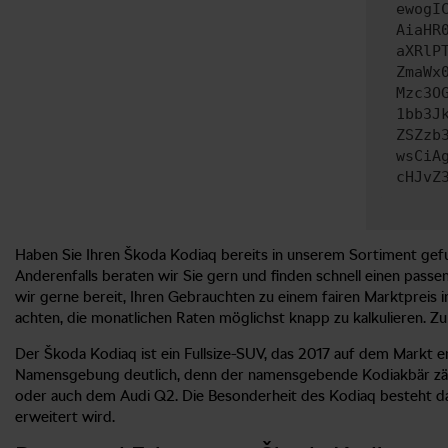
ewogI
AiaHR
aXRlP
ZmaWx
Mzc3O
1bb3J
ZSZzb
wsCiA
cHJvZ
Haben Sie Ihren Škoda Kodiaq bereits in unserem Sortiment gef
Anderenfalls beraten wir Sie gern und finden schnell einen pass
wir gerne bereit, Ihren Gebrauchten zu einem fairen Marktpreis i
achten, die monatlichen Raten möglichst knapp zu kalkulieren. Zu 
Der Škoda Kodiaq ist ein Fullsize-SUV, das 2017 auf dem Markt e
Namensgebung deutlich, denn der namensgebende Kodiakbär zählt
oder auch dem Audi Q2. Die Besonderheit des Kodiaq besteht da
erweitert wird.