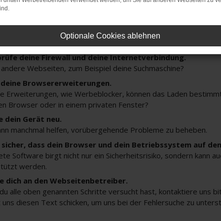
ler: Network Error
on dritten Werbetreibenden verwendet werden, um Sie auf anderen Webseiten zu ve
ind.
n ist ein Fehler aufgetreten.
Optionale Cookies ablehnen
ein paar Tipps, die dir helfen können:
rüfe deine Firewall und deine Internetverbindung.
 andere Webseiten, zum Beispiel deine Suchmaschine?
 deine Browsererweiterungen.
 Erweiterungen, wie Werbeblocker, können das Laden bestimmter 
n Browser oder in einem privaten Fenster?
e dein Gerät neu.
ann manchmal helfen, vorübergehende Probleme zu beheben.
e sicher, dass dein Browser und dein Betriebssystem auf de
ete Software birgt nicht nur ein Sicherheitsrisiko, sondern kann 
tützt werden.
 dich an den Webseitenbetreiber.
u alle oben genannten Schritte versucht hast, kontaktiere uns 
 uns diesen Text schicken, um uns bei der Fehlersuche zu unters