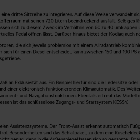
eine dritte Sitzreihe zu integrieren. Auf diese Weise verwandelt sich
fferraum mit seinen 720 Litern beeindruckend ausfällt. Selbiges lä
assen sich zu diesem Zweck im Verhältnis von 60 zu 40 umklappen u
rtuelles Pedal öffnen lässt. Darüber hinaus bietet der Kodiaq auch
oren, die sich jeweils problemlos mit einem Allradantrieb kombini
 sich für einen Diesel entscheidet, kann zwischen 150 und 190 PS 
sgetriebe.
 an Exklusivität aus. Ein Beispiel hierfür sind die Ledersitze ode
d einer elektronisch funktionierenden Klimaautomatik. Des Weiter
otainment- und Navigationsfunktionen. Ebenfalls erfreut das Model
essen ist das schlüssellose Zugangs- und Startsystem KESSY.
ielen Assistenzsysteme. Der Front-Assist erkennt automatisch Fußg
ntrol. Besonderheiten sind das Schlafpaket, zu dem eine Kuscheld
t nicht genug, denn in die Außenspiegel lassen sich so genannte „B