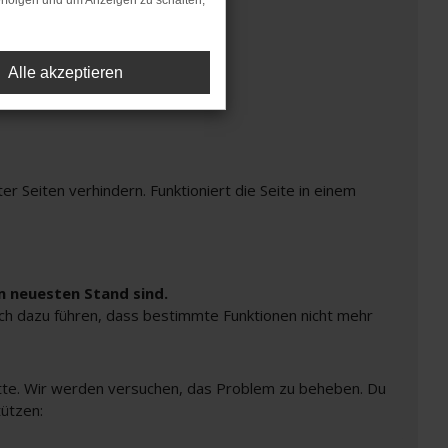
rfolgen und um Anzeigen zu schalten,
Alle akzeptieren
Seiten verhindern. Funktioniert die Seite in einem
m neuesten Stand sind.
auch dazu führen, dass bestimmte Funktionen nicht mehr
bitte. Wir werden versuchen, das Problem zu beheben. Du
tützen: